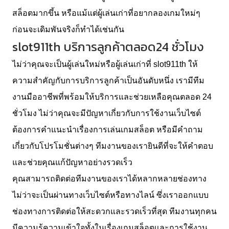
สล็อตมากขึ้น หรือแม้แต่ผู้เล่นเก่าที่อยากลองเกมใหม่ๆ
ก่อนจะเดิมพันจริงก็ทำได้เช่นกัน
slot911th บริการลูกค้าตลอด24 ชั่วโมง
ไม่ว่าคุณจะเป็นผู้เล่นใหม่หรือผู้เล่นเก่าที่ slot911th ให้
ความสำคัญกับการบริการลูกค้าเป็นอันดับหนึ่ง เรามีทีม
งานมืออาชีพที่พร้อมให้บริการและช่วยเหลือคุณตลอด 24
ชั่วโมง ไม่ว่าคุณจะมีปัญหาเกี่ยวกับการใช้งานเว็บไซต์
ต้องการคำแนะนำเรื่องการเล่นเกมสล็อต หรือมีคำถาม
เกี่ยวกับโปรโมชั่นต่างๆ ทีมงานของเรายินดีที่จะให้คำตอบ
และช่วยคุณแก้ปัญหาอย่างรวดเร็ว
คุณสามารถติดต่อทีมงานของเราได้หลากหลายช่องทาง
ไม่ว่าจะเป็นผ่านทางเว็บไซต์หรือทางไลน์ ซึ่งเราออกแบบ
ช่องทางการติดต่อให้สะดวกและรวดเร็วที่สุด ทีมงานทุกคน
มีความรู้ความเข้าใจทั้งในเรื่องเกมสล็อตและการใช้งาน