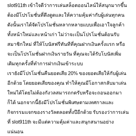
slot911th เข้าใจดีว่าการเล่นสล็อตออนไลน์ให้สนุกมากขึ้น
ต้องมีโปรโมชั่นที่ดึงดูดและให้ความคุ้มค่ากับผู้เล่นทุกคน
ดังนั้นเราได้จัดโปรโมชั่นหลากหลายแบบเพื่อเอาใจลูกค้า
ทั้งหน้าใหม่และหน้าเก่า ไม่ว่าจะเป็นโปรโมชั่นต้อนรับ
สมาชิกใหม่ ที่ให้โบนัสฟรีทันทีที่คุณฝากเงินครั้งแรก หรือ
จะเป็นโปรโมชั่นฝากเงินรายวัน ที่คุณจะได้รับโบนัสเพิ่ม
เติมทุกครั้งที่ทำการฝากเงินเข้าระบบ
เรายังมีโปรโมชั่นคืนยอดเสีย 20% ของยอดเสียให้กับผู้เล่น
อีกด้วย โดยยอดเสียของคุณ ทำให้คุณมีโอกาสกลับมาเล่น
ใหม่ได้โดยไม่ต้องกังวลสมารถกดรับหรือจะถอนออกมา
ก็ได้ นอกจากนี้ยังมีโปรโมชั่นพิเศษตามเทศกาลและ
กิจกรรมแจกของรางวัลตลอดทั้งปีอีกด้วย รับรองว่าการเล่น
ที่ slot911th จะมีแต่ความคุ้มค่าและสนุกสนานอย่าง
แน่นอน