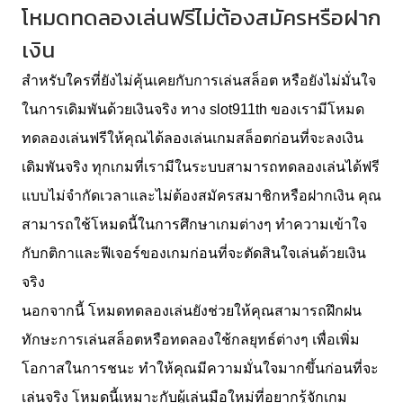
โหมดทดลองเล่นฟรีไม่ต้องสมัครหรือฝาก
เงิน
สำหรับใครที่ยังไม่คุ้นเคยกับการเล่นสล็อต หรือยังไม่มั่นใจ
ในการเดิมพันด้วยเงินจริง ทาง slot911th ของเรามีโหมด
ทดลองเล่นฟรีให้คุณได้ลองเล่นเกมสล็อตก่อนที่จะลงเงิน
เดิมพันจริง ทุกเกมที่เรามีในระบบสามารถทดลองเล่นได้ฟรี
แบบไม่จำกัดเวลาและไม่ต้องสมัครสมาชิกหรือฝากเงิน คุณ
สามารถใช้โหมดนี้ในการศึกษาเกมต่างๆ ทำความเข้าใจ
กับกติกาและฟีเจอร์ของเกมก่อนที่จะตัดสินใจเล่นด้วยเงิน
จริง
นอกจากนี้ โหมดทดลองเล่นยังช่วยให้คุณสามารถฝึกฝน
ทักษะการเล่นสล็อตหรือทดลองใช้กลยุทธ์ต่างๆ เพื่อเพิ่ม
โอกาสในการชนะ ทำให้คุณมีความมั่นใจมากขึ้นก่อนที่จะ
เล่นจริง โหมดนี้เหมาะกับผู้เล่นมือใหม่ที่อยากรู้จักเกม