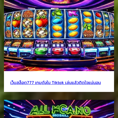
เว็บสล็อต777 เกมดังใน Tiktok เล่นแล้วติดใจแน่นอน