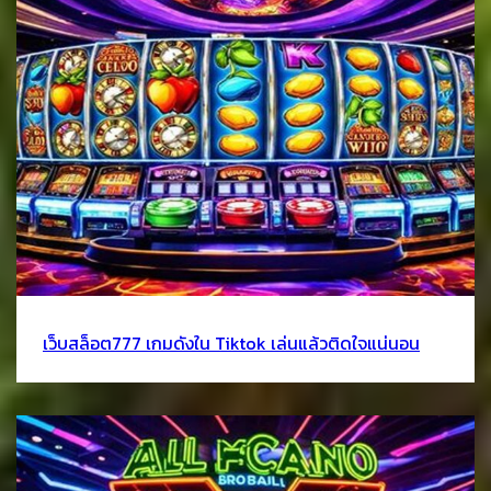
เว็บสล็อต777 เกมดังใน Tiktok เล่นแล้วติดใจแน่นอน