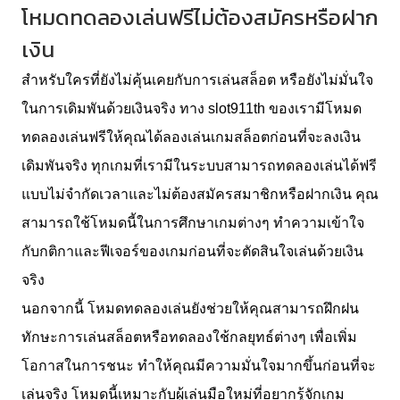
โหมดทดลองเล่นฟรีไม่ต้องสมัครหรือฝาก
เงิน
สำหรับใครที่ยังไม่คุ้นเคยกับการเล่นสล็อต หรือยังไม่มั่นใจ
ในการเดิมพันด้วยเงินจริง ทาง slot911th ของเรามีโหมด
ทดลองเล่นฟรีให้คุณได้ลองเล่นเกมสล็อตก่อนที่จะลงเงิน
เดิมพันจริง ทุกเกมที่เรามีในระบบสามารถทดลองเล่นได้ฟรี
แบบไม่จำกัดเวลาและไม่ต้องสมัครสมาชิกหรือฝากเงิน คุณ
สามารถใช้โหมดนี้ในการศึกษาเกมต่างๆ ทำความเข้าใจ
กับกติกาและฟีเจอร์ของเกมก่อนที่จะตัดสินใจเล่นด้วยเงิน
จริง
นอกจากนี้ โหมดทดลองเล่นยังช่วยให้คุณสามารถฝึกฝน
ทักษะการเล่นสล็อตหรือทดลองใช้กลยุทธ์ต่างๆ เพื่อเพิ่ม
โอกาสในการชนะ ทำให้คุณมีความมั่นใจมากขึ้นก่อนที่จะ
เล่นจริง โหมดนี้เหมาะกับผู้เล่นมือใหม่ที่อยากรู้จักเกม