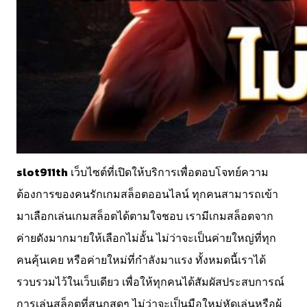
slot911th
เว็บไซต์ที่เปิดให้บริการเพื่อตอบโจทย์ความ
ต้องการของคนรักเกมสล็อตออนไลน์ ทุกคนสามารถเข้า
มาเลือกเล่นเกมสล็อตได้ตามใจชอบ เรามีเกมสล็อตจาก
ค่ายดังมากมายให้เลือกไม่อั้น ไม่ว่าจะเป็นค่ายใหญ่ที่ทุก
คนคุ้นเคย หรือค่ายใหม่ที่กำลังมาแรง ทั้งหมดนี้เราได้
รวบรวมไว้ในเว็บเดียว เพื่อให้ทุกคนได้สัมผัสประสบการณ์
การเล่นสล็อตที่สนุกสุดๆ ไม่ว่าจะเป็นมือใหม่หัดเล่นหรือผู้