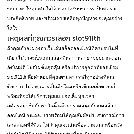
ระบบ ทำให้คุณมั่นใจได้ว่าจะได้รับบริการที่เป็นมิตร มี
ประสิทธิภาพ และพร้อมช่วยเหลือทุกปัญหาของคุณอย่าง
ใส่ใจ
เหตุผลที่คุณควรเลือก slot911th
ถ้าคุณกำลังมองหาเว็บเล่นสล็อตออนไลน์ที่ครบจบในที่
เดียว ไม่ว่าจะเป็นเกมสล็อตที่หลากหลาย ระบบฝาก-ถอน
อัตโนมัติ โปรโมชั่นสุดคุ้ม หรือบริการลูกค้าที่ยอดเยี่ยม
slot911th คือคำตอบที่คุณตามหา เรามีทุกอย่างที่คุณ
ต้องการ ไม่ว่าคุณจะเป็นมือใหม่หรือเซียนสล็อต เราก็
พร้อมที่จะให้บริการคุณแบบจัดเต็มทุกเวลา
สมัครสมาชิกกับเราวันนี้ แล้วมาร่วมสนุกกับเกมสล็อต
ออนไลน์ กันเถอะ เราพร้อมให้คุณสัมผัสประสบการณ์การ
เล่นสล็อตที่ดีที่สุด ไม่ว่าคุณจะเล่นเพื่อความสนุกหรือหวัง