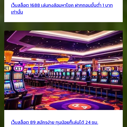
เว็บสล็อต 1688 เล่นกงล้อมหาโชค ฝากถอนขั้นต่ำ 1 บาท
เท่านั้น
เว็บสล็อต 89 สมัครง่าย ทุนน้อยก็เล่นได้ 24 ชม.