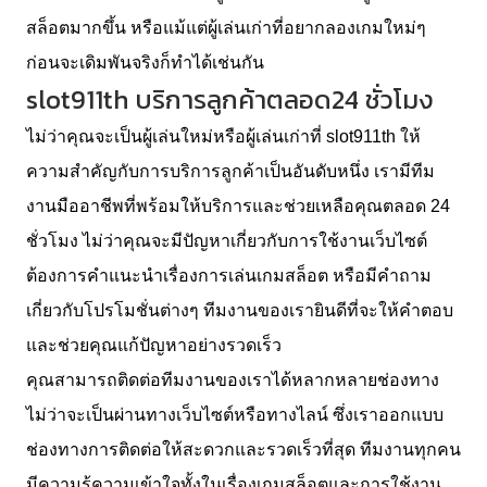
สล็อตมากขึ้น หรือแม้แต่ผู้เล่นเก่าที่อยากลองเกมใหม่ๆ
ก่อนจะเดิมพันจริงก็ทำได้เช่นกัน
slot911th บริการลูกค้าตลอด24 ชั่วโมง
ไม่ว่าคุณจะเป็นผู้เล่นใหม่หรือผู้เล่นเก่าที่ slot911th ให้
ความสำคัญกับการบริการลูกค้าเป็นอันดับหนึ่ง เรามีทีม
งานมืออาชีพที่พร้อมให้บริการและช่วยเหลือคุณตลอด 24
ชั่วโมง ไม่ว่าคุณจะมีปัญหาเกี่ยวกับการใช้งานเว็บไซต์
ต้องการคำแนะนำเรื่องการเล่นเกมสล็อต หรือมีคำถาม
เกี่ยวกับโปรโมชั่นต่างๆ ทีมงานของเรายินดีที่จะให้คำตอบ
และช่วยคุณแก้ปัญหาอย่างรวดเร็ว
คุณสามารถติดต่อทีมงานของเราได้หลากหลายช่องทาง
ไม่ว่าจะเป็นผ่านทางเว็บไซต์หรือทางไลน์ ซึ่งเราออกแบบ
ช่องทางการติดต่อให้สะดวกและรวดเร็วที่สุด ทีมงานทุกคน
มีความรู้ความเข้าใจทั้งในเรื่องเกมสล็อตและการใช้งาน