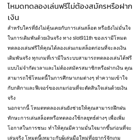
โหมดทดลองเล่นฟรีไม่ต้องสมัครหรือฝาก
เงิน
สำหรับใครที่ยังไม่คุ้นเคยกับการเล่นสล็อต หรือยังไม่มั่นใจ
ในการเดิมพันด้วยเงินจริง ทาง slot911th ของเรามีโหมด
ทดลองเล่นฟรีให้คุณได้ลองเล่นเกมสล็อตก่อนที่จะลงเงิน
เดิมพันจริง ทุกเกมที่เรามีในระบบสามารถทดลองเล่นได้ฟรี
แบบไม่จำกัดเวลาและไม่ต้องสมัครสมาชิกหรือฝากเงิน คุณ
สามารถใช้โหมดนี้ในการศึกษาเกมต่างๆ ทำความเข้าใจ
กับกติกาและฟีเจอร์ของเกมก่อนที่จะตัดสินใจเล่นด้วยเงิน
จริง
นอกจากนี้ โหมดทดลองเล่นยังช่วยให้คุณสามารถฝึกฝน
ทักษะการเล่นสล็อตหรือทดลองใช้กลยุทธ์ต่างๆ เพื่อเพิ่ม
โอกาสในการชนะ ทำให้คุณมีความมั่นใจมากขึ้นก่อนที่จะ
เล่นจริง โหมดนี้เหมาะกับผู้เล่นมือใหม่ที่อยากรู้จักเกม