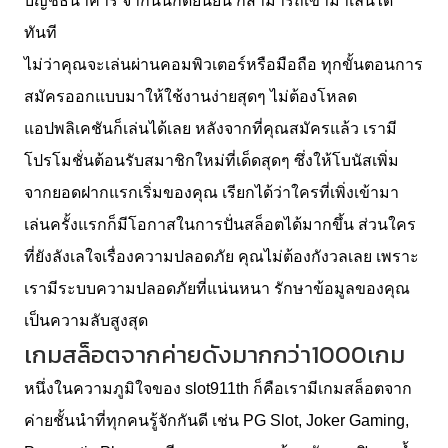
บัญชีธนาคาร จากนั้นกดยืนยัน ก็สามารถเข้ามาเล่นได้
ทันที
ไม่ว่าคุณจะเล่นผ่านคอมพิวเตอร์หรือมือถือ ทุกขั้นตอนการ
สมัครออกแบบมาให้ใช้งานง่ายสุดๆ ไม่ต้องโหลด
แอปพลิเคชันก็เล่นได้เลย หลังจากที่คุณสมัครแล้ว เรามี
โปรโมชั่นต้อนรับสมาชิกใหม่ที่เด็ดสุดๆ ซึ่งให้โบนัสเพิ่ม
จากยอดฝากแรกเริ่มของคุณ เรียกได้ว่าใครที่เพิ่งเข้ามา
เล่นครั้งแรกก็มีโอกาสในการปั่นสล็อตได้มากขึ้น ส่วนใคร
ที่ยังลังเลใจเรื่องความปลอดภัย คุณไม่ต้องกังวลเลย เพราะ
เรามีระบบความปลอดภัยที่แน่นหนา รักษาข้อมูลของคุณ
เป็นความลับสูงสุด
เกมสล็อตจากค่ายดังมากกว่า1000เกม
หนึ่งในความภูมิใจของ slot911th ก็คือเรามีเกมสล็อตจาก
ค่ายชั้นนำที่ทุกคนรู้จักกันดี เช่น PG Slot, Joker Gaming,