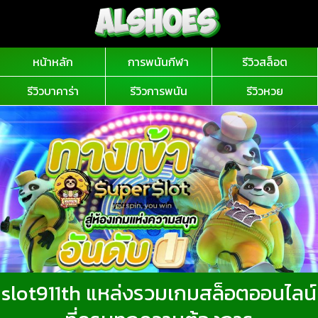
ข้าม
ไป
ยัง
เนื้อหา
หน้าหลัก
การพนันกีฬา
รีวิวสล็อต
รีวิวบาคาร่า
รีวิวการพนัน
รีวิวหวย
slot911th แหล่งรวมเกมสล็อตออนไลน์