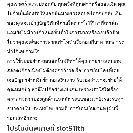
คุณรวดเร็วและปลอดภัย ทุกครั้งที่คุณฝากหรือถอนเงิน คุณ
ไม่จำเป็นต้องรอให้แอดมินมาตรวจสอบหรือตอบกลับ เงิน
ของคุณจะเข้าสู่บัญชีทันทีภายในเวลาไม่กี่วินาทีเท่านั้น
แถมยังไม่มีการกำหนดขั้นต่ำในการฝากหรือถอนอีกด้วย
ไม่ว่าคุณจะต้องการฝากเท่าไหร่ หรือถอนกี่บาท ก็สามารถ
ทำได้เลยตามใจ
การใช้ระบบฝาก-ถอนอัตโนมัติทำให้คุณสามารถเล่นเกม
สล็อตได้ต่อเนื่องไม่ต้องคอยกังวลเรื่องการเงิน ใครที่เคย
เจอปัญหาฝากเงินช้า ถอนเงินนาน รับรองว่าเราจะช่วยให้
คุณหมดปัญหานี้ไปได้อย่างแน่นอน เพราะเราใส่ใจเรื่อง
ความสะดวกของลูกค้าเป็นหลัก ระบบของเรายังรองรับทุก
ธนาคารในประเทศไทย รวมถึงการโอนเงินผ่านทรูมันนี่
วอลเล็ทอีกด้วย
โปรโมชั่นพิเศษที่ slot911th