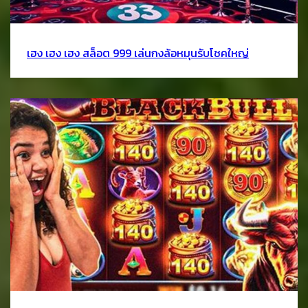
เฮง เฮง เฮง สล็อต 999 เล่นกงล้อหมุนรับโชคใหญ่