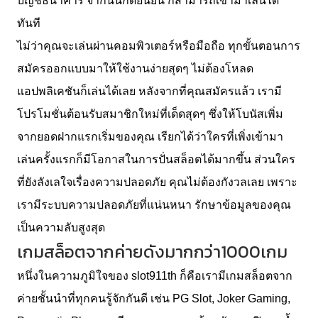
บัญชีธนาคาร จากนั้นกดยืนยัน ก็สามารถเข้ามาเล่นได้
ทันที
ไม่ว่าคุณจะเล่นผ่านคอมพิวเตอร์หรือมือถือ ทุกขั้นตอนการ
สมัครออกแบบมาให้ใช้งานง่ายสุดๆ ไม่ต้องโหลด
แอปพลิเคชันก็เล่นได้เลย หลังจากที่คุณสมัครแล้ว เรามี
โปรโมชั่นต้อนรับสมาชิกใหม่ที่เด็ดสุดๆ ซึ่งให้โบนัสเพิ่ม
จากยอดฝากแรกเริ่มของคุณ เรียกได้ว่าใครที่เพิ่งเข้ามา
เล่นครั้งแรกก็มีโอกาสในการปั่นสล็อตได้มากขึ้น ส่วนใคร
ที่ยังลังเลใจเรื่องความปลอดภัย คุณไม่ต้องกังวลเลย เพราะ
เรามีระบบความปลอดภัยที่แน่นหนา รักษาข้อมูลของคุณ
เป็นความลับสูงสุด
เกมสล็อตจากค่ายดังมากกว่า1000เกม
หนึ่งในความภูมิใจของ slot911th ก็คือเรามีเกมสล็อตจาก
ค่ายชั้นนำที่ทุกคนรู้จักกันดี เช่น PG Slot, Joker Gaming,