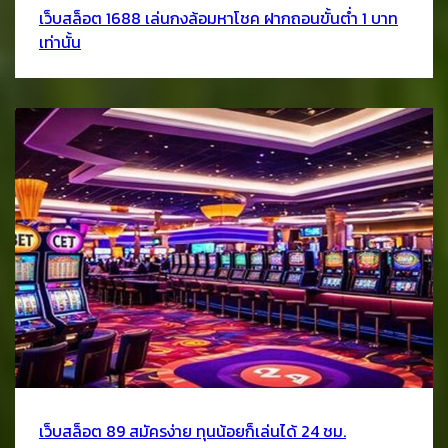
เว็บสล็อต 1688 เล่นกงล้อมหาโชค ฝากถอนขั้นต่ำ 1 บาท
เท่านั้น
เว็บสล็อต 89 สมัครง่าย ทุนน้อยก็เล่นได้ 24 ชม.