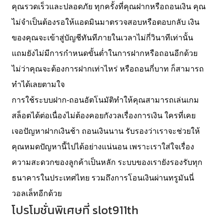
คุณรวดเร็วและปลอดภัย ทุกครั้งที่คุณฝากหรือถอนเงิน คุณ
ไม่จำเป็นต้องรอให้แอดมินมาตรวจสอบหรือตอบกลับ เงิน
ของคุณจะเข้าสู่บัญชีทันทีภายในเวลาไม่กี่วินาทีเท่านั้น
แถมยังไม่มีการกำหนดขั้นต่ำในการฝากหรือถอนอีกด้วย
ไม่ว่าคุณจะต้องการฝากเท่าไหร่ หรือถอนกี่บาท ก็สามารถ
ทำได้เลยตามใจ
การใช้ระบบฝาก-ถอนอัตโนมัติทำให้คุณสามารถเล่นเกม
สล็อตได้ต่อเนื่องไม่ต้องคอยกังวลเรื่องการเงิน ใครที่เคย
เจอปัญหาฝากเงินช้า ถอนเงินนาน รับรองว่าเราจะช่วยให้
คุณหมดปัญหานี้ไปได้อย่างแน่นอน เพราะเราใส่ใจเรื่อง
ความสะดวกของลูกค้าเป็นหลัก ระบบของเรายังรองรับทุก
ธนาคารในประเทศไทย รวมถึงการโอนเงินผ่านทรูมันนี่
วอลเล็ทอีกด้วย
โปรโมชั่นพิเศษที่ slot911th