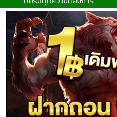
ที่ครบทุกความต้องการ