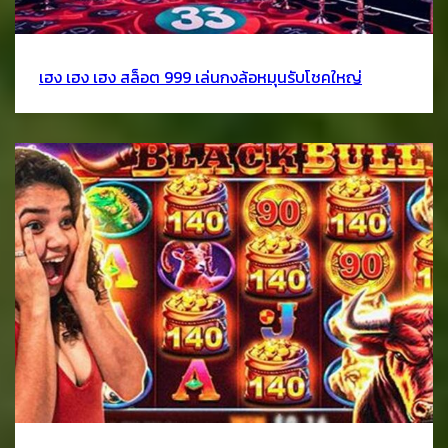
เฮง เฮง เฮง สล็อต 999 เล่นกงล้อหมุนรับโชคใหญ่