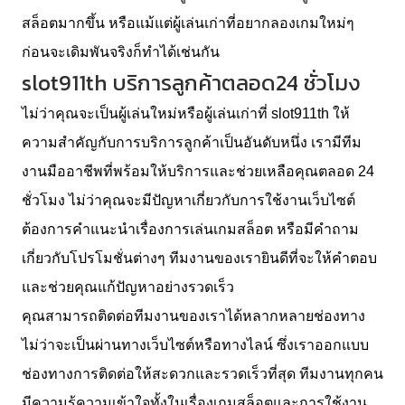
สล็อตมากขึ้น หรือแม้แต่ผู้เล่นเก่าที่อยากลองเกมใหม่ๆ
ก่อนจะเดิมพันจริงก็ทำได้เช่นกัน
slot911th บริการลูกค้าตลอด24 ชั่วโมง
ไม่ว่าคุณจะเป็นผู้เล่นใหม่หรือผู้เล่นเก่าที่ slot911th ให้
ความสำคัญกับการบริการลูกค้าเป็นอันดับหนึ่ง เรามีทีม
งานมืออาชีพที่พร้อมให้บริการและช่วยเหลือคุณตลอด 24
ชั่วโมง ไม่ว่าคุณจะมีปัญหาเกี่ยวกับการใช้งานเว็บไซต์
ต้องการคำแนะนำเรื่องการเล่นเกมสล็อต หรือมีคำถาม
เกี่ยวกับโปรโมชั่นต่างๆ ทีมงานของเรายินดีที่จะให้คำตอบ
และช่วยคุณแก้ปัญหาอย่างรวดเร็ว
คุณสามารถติดต่อทีมงานของเราได้หลากหลายช่องทาง
ไม่ว่าจะเป็นผ่านทางเว็บไซต์หรือทางไลน์ ซึ่งเราออกแบบ
ช่องทางการติดต่อให้สะดวกและรวดเร็วที่สุด ทีมงานทุกคน
มีความรู้ความเข้าใจทั้งในเรื่องเกมสล็อตและการใช้งาน