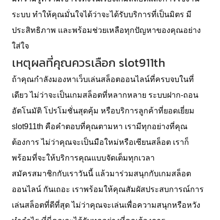
ระบบ ทำให้คุณมั่นใจได้ว่าจะได้รับบริการที่เป็นมิตร มี
ประสิทธิภาพ และพร้อมช่วยเหลือทุกปัญหาของคุณอย่าง
ใส่ใจ
เหตุผลที่คุณควรเลือก slot911th
ถ้าคุณกำลังมองหาเว็บเล่นสล็อตออนไลน์ที่ครบจบในที่
เดียว ไม่ว่าจะเป็นเกมสล็อตที่หลากหลาย ระบบฝาก-ถอน
อัตโนมัติ โปรโมชั่นสุดคุ้ม หรือบริการลูกค้าที่ยอดเยี่ยม
slot911th คือคำตอบที่คุณตามหา เรามีทุกอย่างที่คุณ
ต้องการ ไม่ว่าคุณจะเป็นมือใหม่หรือเซียนสล็อต เราก็
พร้อมที่จะให้บริการคุณแบบจัดเต็มทุกเวลา
สมัครสมาชิกกับเราวันนี้ แล้วมาร่วมสนุกกับเกมสล็อต
ออนไลน์ กันเถอะ เราพร้อมให้คุณสัมผัสประสบการณ์การ
เล่นสล็อตที่ดีที่สุด ไม่ว่าคุณจะเล่นเพื่อความสนุกหรือหวัง