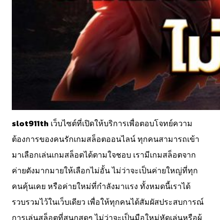
slot911th
เว็บไซต์ที่เปิดให้บริการเพื่อตอบโจทย์ความ
ต้องการของคนรักเกมสล็อตออนไลน์ ทุกคนสามารถเข้า
มาเลือกเล่นเกมสล็อตได้ตามใจชอบ เรามีเกมสล็อตจาก
ค่ายดังมากมายให้เลือกไม่อั้น ไม่ว่าจะเป็นค่ายใหญ่ที่ทุก
คนคุ้นเคย หรือค่ายใหม่ที่กำลังมาแรง ทั้งหมดนี้เราได้
รวบรวมไว้ในเว็บเดียว เพื่อให้ทุกคนได้สัมผัสประสบการณ์
การเล่นสล็อตที่สนุกสุดๆ ไม่ว่าจะเป็นมือใหม่หัดเล่นหรือผู้