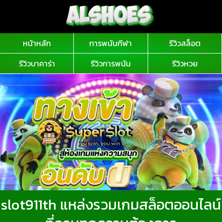
ข้าม
ไป
ยัง
เนื้อหา
หน้าหลัก
การพนันกีฬา
รีวิวสล็อต
รีวิวบาคาร่า
รีวิวการพนัน
รีวิวหวย
slot911th แหล่งรวมเกมสล็อตออนไลน์