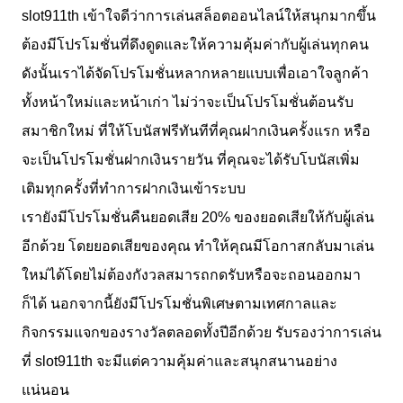
slot911th เข้าใจดีว่าการเล่นสล็อตออนไลน์ให้สนุกมากขึ้น
ต้องมีโปรโมชั่นที่ดึงดูดและให้ความคุ้มค่ากับผู้เล่นทุกคน
ดังนั้นเราได้จัดโปรโมชั่นหลากหลายแบบเพื่อเอาใจลูกค้า
ทั้งหน้าใหม่และหน้าเก่า ไม่ว่าจะเป็นโปรโมชั่นต้อนรับ
สมาชิกใหม่ ที่ให้โบนัสฟรีทันทีที่คุณฝากเงินครั้งแรก หรือ
จะเป็นโปรโมชั่นฝากเงินรายวัน ที่คุณจะได้รับโบนัสเพิ่ม
เติมทุกครั้งที่ทำการฝากเงินเข้าระบบ
เรายังมีโปรโมชั่นคืนยอดเสีย 20% ของยอดเสียให้กับผู้เล่น
อีกด้วย โดยยอดเสียของคุณ ทำให้คุณมีโอกาสกลับมาเล่น
ใหม่ได้โดยไม่ต้องกังวลสมารถกดรับหรือจะถอนออกมา
ก็ได้ นอกจากนี้ยังมีโปรโมชั่นพิเศษตามเทศกาลและ
กิจกรรมแจกของรางวัลตลอดทั้งปีอีกด้วย รับรองว่าการเล่น
ที่ slot911th จะมีแต่ความคุ้มค่าและสนุกสนานอย่าง
แน่นอน