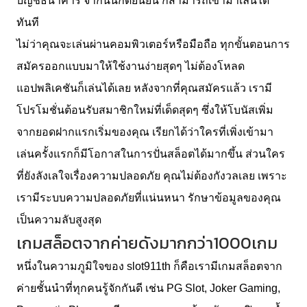
บัญชีธนาคาร จากนั้นกดยืนยัน ก็สามารถเข้ามาเล่นได้
ทันที
ไม่ว่าคุณจะเล่นผ่านคอมพิวเตอร์หรือมือถือ ทุกขั้นตอนการ
สมัครออกแบบมาให้ใช้งานง่ายสุดๆ ไม่ต้องโหลด
แอปพลิเคชันก็เล่นได้เลย หลังจากที่คุณสมัครแล้ว เรามี
โปรโมชั่นต้อนรับสมาชิกใหม่ที่เด็ดสุดๆ ซึ่งให้โบนัสเพิ่ม
จากยอดฝากแรกเริ่มของคุณ เรียกได้ว่าใครที่เพิ่งเข้ามา
เล่นครั้งแรกก็มีโอกาสในการปั่นสล็อตได้มากขึ้น ส่วนใคร
ที่ยังลังเลใจเรื่องความปลอดภัย คุณไม่ต้องกังวลเลย เพราะ
เรามีระบบความปลอดภัยที่แน่นหนา รักษาข้อมูลของคุณ
เป็นความลับสูงสุด
เกมสล็อตจากค่ายดังมากกว่า1000เกม
หนึ่งในความภูมิใจของ slot911th ก็คือเรามีเกมสล็อตจาก
ค่ายชั้นนำที่ทุกคนรู้จักกันดี เช่น PG Slot, Joker Gaming,