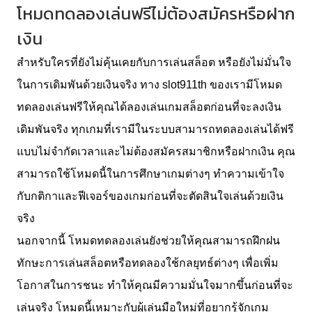
โหมดทดลองเล่นฟรีไม่ต้องสมัครหรือฝาก
เงิน
สำหรับใครที่ยังไม่คุ้นเคยกับการเล่นสล็อต หรือยังไม่มั่นใจ
ในการเดิมพันด้วยเงินจริง ทาง slot911th ของเรามีโหมด
ทดลองเล่นฟรีให้คุณได้ลองเล่นเกมสล็อตก่อนที่จะลงเงิน
เดิมพันจริง ทุกเกมที่เรามีในระบบสามารถทดลองเล่นได้ฟรี
แบบไม่จำกัดเวลาและไม่ต้องสมัครสมาชิกหรือฝากเงิน คุณ
สามารถใช้โหมดนี้ในการศึกษาเกมต่างๆ ทำความเข้าใจ
กับกติกาและฟีเจอร์ของเกมก่อนที่จะตัดสินใจเล่นด้วยเงิน
จริง
นอกจากนี้ โหมดทดลองเล่นยังช่วยให้คุณสามารถฝึกฝน
ทักษะการเล่นสล็อตหรือทดลองใช้กลยุทธ์ต่างๆ เพื่อเพิ่ม
โอกาสในการชนะ ทำให้คุณมีความมั่นใจมากขึ้นก่อนที่จะ
เล่นจริง โหมดนี้เหมาะกับผู้เล่นมือใหม่ที่อยากรู้จักเกม