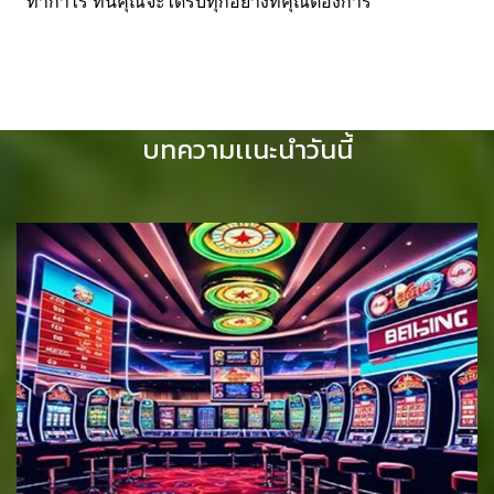
ทำกำไร ที่นี่คุณจะได้รับทุกอย่างที่คุณต้องการ
บทความเเนะนำวันนี้