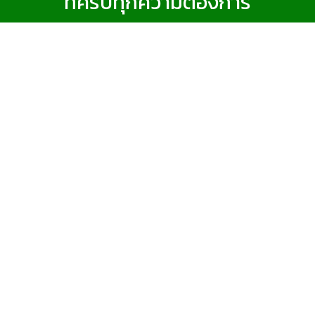
ที่ครบทุกความต้องการ