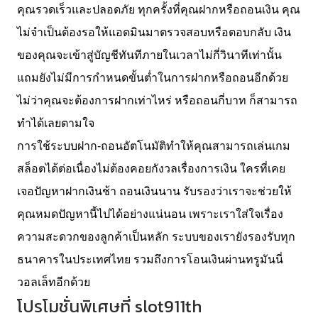
คุณรวดเร็วและปลอดภัย ทุกครั้งที่คุณฝากหรือถอนเงิน คุณ
ไม่จำเป็นต้องรอให้แอดมินมาตรวจสอบหรือตอบกลับ เงิน
ของคุณจะเข้าสู่บัญชีทันทีภายในเวลาไม่กี่วินาทีเท่านั้น
แถมยังไม่มีการกำหนดขั้นต่ำในการฝากหรือถอนอีกด้วย
ไม่ว่าคุณจะต้องการฝากเท่าไหร่ หรือถอนกี่บาท ก็สามารถ
ทำได้เลยตามใจ
การใช้ระบบฝาก-ถอนอัตโนมัติทำให้คุณสามารถเล่นเกม
สล็อตได้ต่อเนื่องไม่ต้องคอยกังวลเรื่องการเงิน ใครที่เคย
เจอปัญหาฝากเงินช้า ถอนเงินนาน รับรองว่าเราจะช่วยให้
คุณหมดปัญหานี้ไปได้อย่างแน่นอน เพราะเราใส่ใจเรื่อง
ความสะดวกของลูกค้าเป็นหลัก ระบบของเรายังรองรับทุก
ธนาคารในประเทศไทย รวมถึงการโอนเงินผ่านทรูมันนี่
วอลเล็ทอีกด้วย
โปรโมชั่นพิเศษที่ slot911th