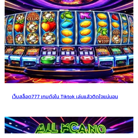
เว็บสล็อต777 เกมดังใน Tiktok เล่นแล้วติดใจแน่นอน