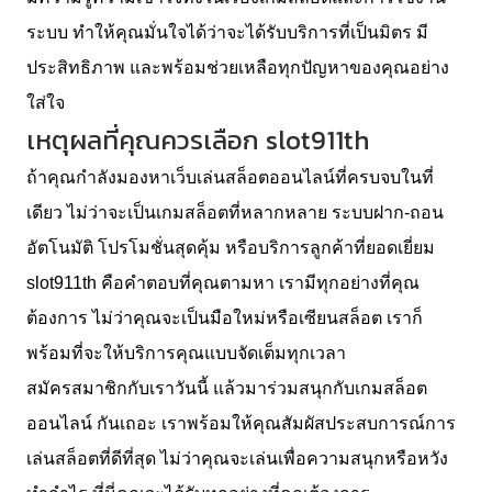
ระบบ ทำให้คุณมั่นใจได้ว่าจะได้รับบริการที่เป็นมิตร มี
ประสิทธิภาพ และพร้อมช่วยเหลือทุกปัญหาของคุณอย่าง
ใส่ใจ
เหตุผลที่คุณควรเลือก slot911th
ถ้าคุณกำลังมองหาเว็บเล่นสล็อตออนไลน์ที่ครบจบในที่
เดียว ไม่ว่าจะเป็นเกมสล็อตที่หลากหลาย ระบบฝาก-ถอน
อัตโนมัติ โปรโมชั่นสุดคุ้ม หรือบริการลูกค้าที่ยอดเยี่ยม
slot911th คือคำตอบที่คุณตามหา เรามีทุกอย่างที่คุณ
ต้องการ ไม่ว่าคุณจะเป็นมือใหม่หรือเซียนสล็อต เราก็
พร้อมที่จะให้บริการคุณแบบจัดเต็มทุกเวลา
สมัครสมาชิกกับเราวันนี้ แล้วมาร่วมสนุกกับเกมสล็อต
ออนไลน์ กันเถอะ เราพร้อมให้คุณสัมผัสประสบการณ์การ
เล่นสล็อตที่ดีที่สุด ไม่ว่าคุณจะเล่นเพื่อความสนุกหรือหวัง