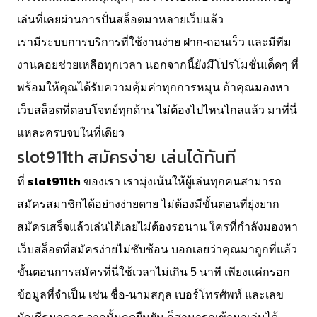
เล่นที่เคยผ่านการปั่นสล็อตมาหลายเว็บแล้ว
เรามีระบบการบริการที่ใช้งานง่าย ฝาก-ถอนเร็ว และมีทีม
งานคอยช่วยเหลือทุกเวลา นอกจากนี้ยังมีโปรโมชั่นเด็ดๆ ที่
พร้อมให้คุณได้รับความคุ้มค่าทุกการหมุน ถ้าคุณมองหา
เว็บสล็อตที่ตอบโจทย์ทุกด้าน ไม่ต้องไปไหนไกลแล้ว มาที่นี่
แหละครบจบในที่เดียว
slot911th สมัครง่าย เล่นได้ทันที
slot911th
ที่
ของเรา เรามุ่งเน้นให้ผู้เล่นทุกคนสามารถ
สมัครสมาชิกได้อย่างง่ายดาย ไม่ต้องมีขั้นตอนที่ยุ่งยาก
สมัครเสร็จแล้วเล่นได้เลยไม่ต้องรอนาน ใครที่กำลังมองหา
เว็บสล็อตที่สมัครง่ายไม่ซับซ้อน บอกเลยว่าคุณมาถูกที่แล้ว
ขั้นตอนการสมัครที่นี่ใช้เวลาไม่เกิน 5 นาที เพียงแค่กรอก
ข้อมูลที่จำเป็น เช่น ชื่อ-นามสกุล เบอร์โทรศัพท์ และเลข