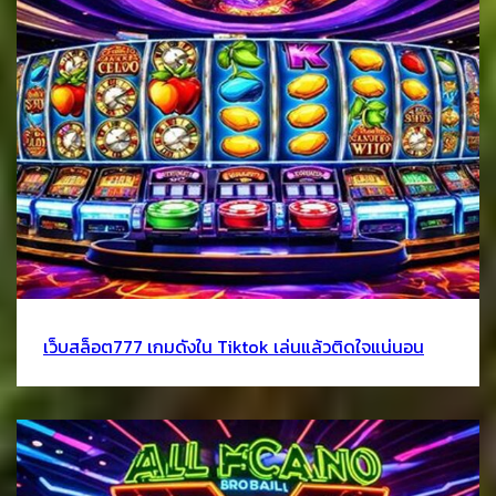
เว็บสล็อต777 เกมดังใน Tiktok เล่นแล้วติดใจแน่นอน