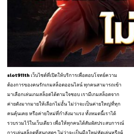
slot911th
เว็บไซต์ที่เปิดให้บริการเพื่อตอบโจทย์ความ
ต้องการของคนรักเกมสล็อตออนไลน์ ทุกคนสามารถเข้า
มาเลือกเล่นเกมสล็อตได้ตามใจชอบ เรามีเกมสล็อตจาก
ค่ายดังมากมายให้เลือกไม่อั้น ไม่ว่าจะเป็นค่ายใหญ่ที่ทุก
คนคุ้นเคย หรือค่ายใหม่ที่กำลังมาแรง ทั้งหมดนี้เราได้
รวบรวมไว้ในเว็บเดียว เพื่อให้ทุกคนได้สัมผัสประสบการณ์
การเล่นสล็อตที่สนุกสุดๆ ไม่ว่าจะเป็นมือใหม่หัดเล่นหรือผู้