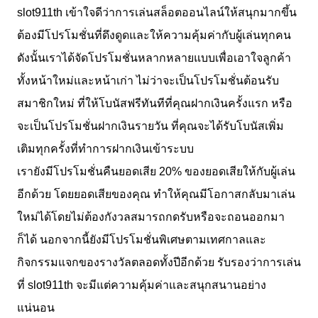
slot911th เข้าใจดีว่าการเล่นสล็อตออนไลน์ให้สนุกมากขึ้น
ต้องมีโปรโมชั่นที่ดึงดูดและให้ความคุ้มค่ากับผู้เล่นทุกคน
ดังนั้นเราได้จัดโปรโมชั่นหลากหลายแบบเพื่อเอาใจลูกค้า
ทั้งหน้าใหม่และหน้าเก่า ไม่ว่าจะเป็นโปรโมชั่นต้อนรับ
สมาชิกใหม่ ที่ให้โบนัสฟรีทันทีที่คุณฝากเงินครั้งแรก หรือ
จะเป็นโปรโมชั่นฝากเงินรายวัน ที่คุณจะได้รับโบนัสเพิ่ม
เติมทุกครั้งที่ทำการฝากเงินเข้าระบบ
เรายังมีโปรโมชั่นคืนยอดเสีย 20% ของยอดเสียให้กับผู้เล่น
อีกด้วย โดยยอดเสียของคุณ ทำให้คุณมีโอกาสกลับมาเล่น
ใหม่ได้โดยไม่ต้องกังวลสมารถกดรับหรือจะถอนออกมา
ก็ได้ นอกจากนี้ยังมีโปรโมชั่นพิเศษตามเทศกาลและ
กิจกรรมแจกของรางวัลตลอดทั้งปีอีกด้วย รับรองว่าการเล่น
ที่ slot911th จะมีแต่ความคุ้มค่าและสนุกสนานอย่าง
แน่นอน