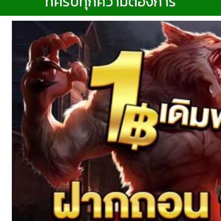
ที่ครบทุกความต้องการ