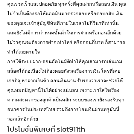
คุณรวดเร็วและปลอดภัย ทุกครั้งที่คุณฝากหรือถอนเงิน คุณ
ไม่จำเป็นต้องรอให้แอดมินมาตรวจสอบหรือตอบกลับ เงิน
ของคุณจะเข้าสู่บัญชีทันทีภายในเวลาไม่กี่วินาทีเท่านั้น
แถมยังไม่มีการกำหนดขั้นต่ำในการฝากหรือถอนอีกด้วย
ไม่ว่าคุณจะต้องการฝากเท่าไหร่ หรือถอนกี่บาท ก็สามารถ
ทำได้เลยตามใจ
การใช้ระบบฝาก-ถอนอัตโนมัติทำให้คุณสามารถเล่นเกม
สล็อตได้ต่อเนื่องไม่ต้องคอยกังวลเรื่องการเงิน ใครที่เคย
เจอปัญหาฝากเงินช้า ถอนเงินนาน รับรองว่าเราจะช่วยให้
คุณหมดปัญหานี้ไปได้อย่างแน่นอน เพราะเราใส่ใจเรื่อง
ความสะดวกของลูกค้าเป็นหลัก ระบบของเรายังรองรับทุก
ธนาคารในประเทศไทย รวมถึงการโอนเงินผ่านทรูมันนี่
วอลเล็ทอีกด้วย
โปรโมชั่นพิเศษที่ slot911th