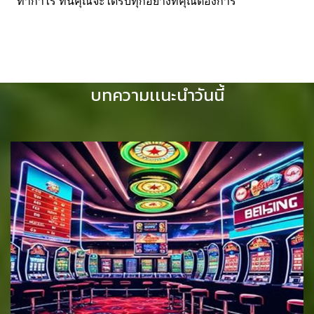
ทำกำไร ที่นี่คุณจะได้รับทุกอย่างที่คุณต้องการ
บทความเเนะนำวันนี้