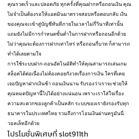
คุณรวดเร็วและปลอดภัย ทุกครั้งที่คุณฝากหรือถอนเงิน คุณ
ไม่จำเป็นต้องรอให้แอดมินมาตรวจสอบหรือตอบกลับ เงิน
ของคุณจะเข้าสู่บัญชีทันทีภายในเวลาไม่กี่วินาทีเท่านั้น
แถมยังไม่มีการกำหนดขั้นต่ำในการฝากหรือถอนอีกด้วย
ไม่ว่าคุณจะต้องการฝากเท่าไหร่ หรือถอนกี่บาท ก็สามารถ
ทำได้เลยตามใจ
การใช้ระบบฝาก-ถอนอัตโนมัติทำให้คุณสามารถเล่นเกม
สล็อตได้ต่อเนื่องไม่ต้องคอยกังวลเรื่องการเงิน ใครที่เคย
เจอปัญหาฝากเงินช้า ถอนเงินนาน รับรองว่าเราจะช่วยให้
คุณหมดปัญหานี้ไปได้อย่างแน่นอน เพราะเราใส่ใจเรื่อง
ความสะดวกของลูกค้าเป็นหลัก ระบบของเรายังรองรับทุก
ธนาคารในประเทศไทย รวมถึงการโอนเงินผ่านทรูมันนี่
วอลเล็ทอีกด้วย
โปรโมชั่นพิเศษที่ slot911th