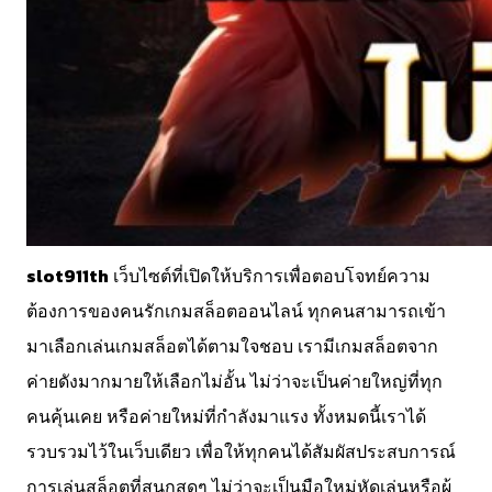
slot911th
เว็บไซต์ที่เปิดให้บริการเพื่อตอบโจทย์ความ
ต้องการของคนรักเกมสล็อตออนไลน์ ทุกคนสามารถเข้า
มาเลือกเล่นเกมสล็อตได้ตามใจชอบ เรามีเกมสล็อตจาก
ค่ายดังมากมายให้เลือกไม่อั้น ไม่ว่าจะเป็นค่ายใหญ่ที่ทุก
คนคุ้นเคย หรือค่ายใหม่ที่กำลังมาแรง ทั้งหมดนี้เราได้
รวบรวมไว้ในเว็บเดียว เพื่อให้ทุกคนได้สัมผัสประสบการณ์
การเล่นสล็อตที่สนุกสุดๆ ไม่ว่าจะเป็นมือใหม่หัดเล่นหรือผู้