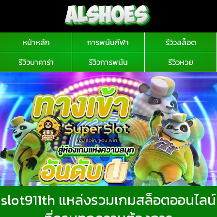
ข้าม
ไป
ยัง
เนื้อหา
หน้าหลัก
การพนันกีฬา
รีวิวสล็อต
รีวิวบาคาร่า
รีวิวการพนัน
รีวิวหวย
slot911th แหล่งรวมเกมสล็อตออนไลน์