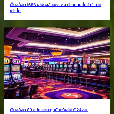
เว็บสล็อต 1688 เล่นกงล้อมหาโชค ฝากถอนขั้นต่ำ 1 บาท
เท่านั้น
เว็บสล็อต 89 สมัครง่าย ทุนน้อยก็เล่นได้ 24 ชม.