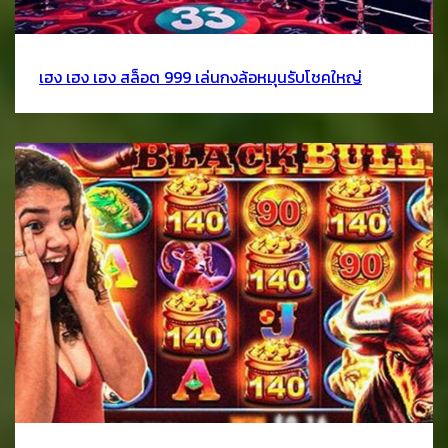
เฮง เฮง เฮง สล็อต 999 เล่นกงล้อหมุนรับโชคใหญ่