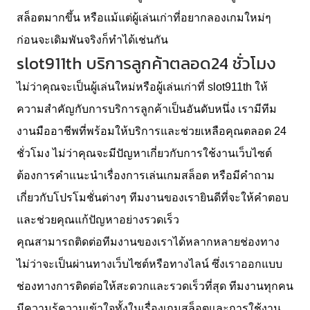
สล็อตมากขึ้น หรือแม้แต่ผู้เล่นเก่าที่อยากลองเกมใหม่ๆ
ก่อนจะเดิมพันจริงก็ทำได้เช่นกัน
slot911th บริการลูกค้าตลอด24 ชั่วโมง
ไม่ว่าคุณจะเป็นผู้เล่นใหม่หรือผู้เล่นเก่าที่ slot911th ให้
ความสำคัญกับการบริการลูกค้าเป็นอันดับหนึ่ง เรามีทีม
งานมืออาชีพที่พร้อมให้บริการและช่วยเหลือคุณตลอด 24
ชั่วโมง ไม่ว่าคุณจะมีปัญหาเกี่ยวกับการใช้งานเว็บไซต์
ต้องการคำแนะนำเรื่องการเล่นเกมสล็อต หรือมีคำถาม
เกี่ยวกับโปรโมชั่นต่างๆ ทีมงานของเรายินดีที่จะให้คำตอบ
และช่วยคุณแก้ปัญหาอย่างรวดเร็ว
คุณสามารถติดต่อทีมงานของเราได้หลากหลายช่องทาง
ไม่ว่าจะเป็นผ่านทางเว็บไซต์หรือทางไลน์ ซึ่งเราออกแบบ
ช่องทางการติดต่อให้สะดวกและรวดเร็วที่สุด ทีมงานทุกคน
มีความรู้ความเข้าใจทั้งในเรื่องเกมสล็อตและการใช้งาน