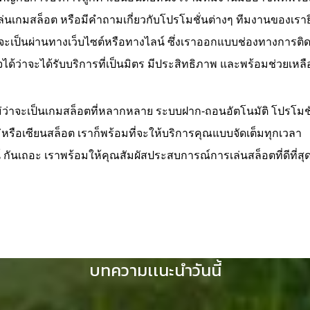
ล่นเกมสล็อต หรือมีคำถามเกี่ยวกับโปรโมชั่นต่างๆ ทีมงานของเรา
เป็นผ่านทางเว็บไซต์หรือทางไลน์ ซึ่งเราออกแบบช่องทางการติดต
ได้ว่าจะได้รับบริการที่เป็นมิตร มีประสิทธิภาพ และพร้อมช่วยเห
ว่าจะเป็นเกมสล็อตที่หลากหลาย ระบบฝาก-ถอนอัตโนมัติ โปรโมชั่นสุ
่หรือเซียนสล็อต เราก็พร้อมที่จะให้บริการคุณแบบจัดเต็มทุกเวลา
ันเถอะ เราพร้อมให้คุณสัมผัสประสบการณ์การเล่นสล็อตที่ดีที่สุด 
บทความเเนะนำวันนี้