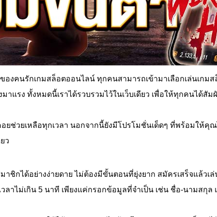
งการของคนรักเกมสล็อตออนไลน์ ทุกคนสามารถเข้ามาเลือกเล่นเกมส
ำลังมาแรง ทั้งหมดนี้เราได้รวบรวมไว้ในเว็บเดียว เพื่อให้ทุกคนได้ส
ยช่วยเหลือทุกเวลา นอกจากนี้ยังมีโปรโมชั่นเด็ดๆ ที่พร้อมให้คุ
ียว
าชิกได้อย่างง่ายดาย ไม่ต้องมีขั้นตอนที่ยุ่งยาก สมัครเสร็จแล้วเล
้เวลาไม่เกิน 5 นาที เพียงแค่กรอกข้อมูลที่จำเป็น เช่น ชื่อ-นามสก