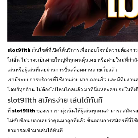
slot911th
เว็บไซต์ที่เปิดให้บริการเพื่อตอบโจทย์ความต้อ
ไม่อั้น ไม่ว่าจะเป็นค่ายใหญ่ที่ทุกคนคุ้นเคย หรือค่ายใหม่ที่ก
เล่นหรือผู้เล่นที่เคยผ่านการปั่นสล็อตมาหลายเว็บแล้ว
เรามีระบบการบริการที่ใช้งานง่าย ฝาก-ถอนเร็ว และมีทีมงานคอ
โจทย์ทุกด้าน ไม่ต้องไปไหนไกลแล้ว มาที่นี่แหละครบจบในที่เด
slot911th สมัครง่าย เล่นได้ทันที
slot911th
ที่
ของเรา เรามุ่งเน้นให้ผู้เล่นทุกคนสามารถสมัครสม
ไม่ซับซ้อน บอกเลยว่าคุณมาถูกที่แล้ว ขั้นตอนการสมัครที่นี่ใช
สามารถเข้ามาเล่นได้ทันที