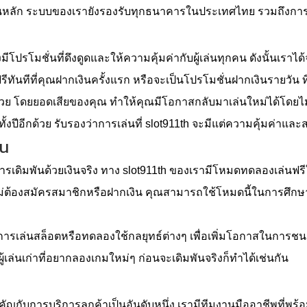
็นหลัก ระบบของเรายังรองรับทุกธนาคารในประเทศไทย รวมถึงการโอ
มีโปรโมชั่นที่ดึงดูดและให้ความคุ้มค่ากับผู้เล่นทุกคน ดังนั้นเร
รีทันทีที่คุณฝากเงินครั้งแรก หรือจะเป็นโปรโมชั่นฝากเงินรายวัน ท
ีกด้วย โดยยอดเสียของคุณ ทำให้คุณมีโอกาสกลับมาเล่นใหม่ได้โดย
อีกด้วย รับรองว่าการเล่นที่ slot911th จะมีแต่ความคุ้มค่าแล
ิน
การเดิมพันด้วยเงินจริง ทาง slot911th ของเรามีโหมดทดลองเล่นฟรีใ
ต้องสมัครสมาชิกหรือฝากเงิน คุณสามารถใช้โหมดนี้ในการศึกษา
เล่นสล็อตหรือทดลองใช้กลยุทธ์ต่างๆ เพื่อเพิ่มโอกาสในการชนะ ท
ผู้เล่นเก่าที่อยากลองเกมใหม่ๆ ก่อนจะเดิมพันจริงก็ทำได้เช่นกัน
ามสำคัญกับการบริการลูกค้าเป็นอันดับหนึ่ง เรามีทีมงานมืออาชีพที่