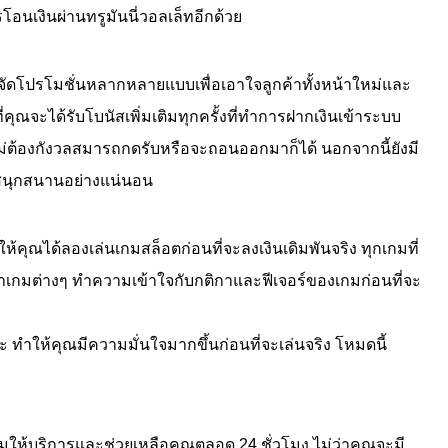
นเงินผ่านทรูมันนี่วอลเล็ทอีกด้วย
าได้จัดโปรโมชั่นหลากหลายแบบเพื่อเอาใจลูกค้าทั้งหน้าใหม่และ
ี่คุณจะได้รับโบนัสเพิ่มเติมทุกครั้งที่ทำการฝากเงินเข้าระบบ
ไม่ต้องกังวลสมารถกดรับหรือจะถอนออกมาก็ได้ นอกจากนี้ยังมี
ะสนุกสนานอย่างแน่นอน
ห้คุณได้ลองเล่นเกมสล็อตก่อนที่จะลงเงินเดิมพันจริง ทุกเกมที่
เกมต่างๆ ทำความเข้าใจกับกติกาและฟีเจอร์ของเกมก่อนที่จะ
ำให้คุณมีความมั่นใจมากขึ้นก่อนที่จะเล่นจริง โหมดนี้
พร้อมให้บริการและช่วยเหลือคุณตลอด 24 ชั่วโมง ไม่ว่าคุณจะมี