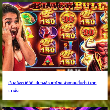
เว็บสล็อต 1688 เล่นกงล้อมหาโชค ฝากถอนขั้นต่ำ 1 บาท
เท่านั้น