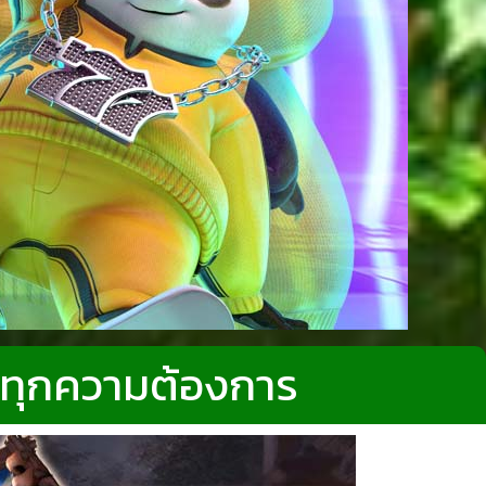
บทุกความต้องการ