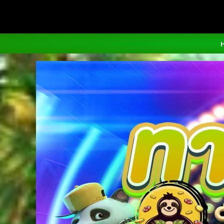
ข้าม
ไป
ยัง
เนื้อหา
ห