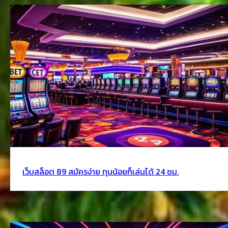
เว็บสล็อต 89 สมัครง่าย ทุนน้อยก็เล่นได้ 24 ชม.