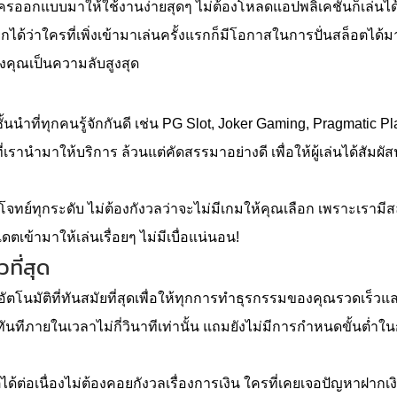
ัครออกแบบมาให้ใช้งานง่ายสุดๆ ไม่ต้องโหลดแอปพลิเคชันก็เล่นได้
ยกได้ว่าใครที่เพิ่งเข้ามาเล่นครั้งแรกก็มีโอกาสในการปั่นสล็อตได้
คุณเป็นความลับสูงสุด
ั้นนำที่ทุกคนรู้จักกันดี เช่น PG Slot, Joker Gaming, Pragmatic
ที่เรานำมาให้บริการ ล้วนแต่คัดสรรมาอย่างดี เพื่อให้ผู้เล่นได้สั
บโจทย์ทุกระดับ ไม่ต้องกังวลว่าจะไม่มีเกมให้คุณเลือก เพราะเราม
ดตเข้ามาให้เล่นเรื่อยๆ ไม่มีเบื่อแน่นอน!
ที่สุด
อัตโนมัติที่ทันสมัยที่สุดเพื่อให้ทุกการทำธุรกรรมของคุณรวดเร็วแ
นทีภายในเวลาไม่กี่วินาทีเท่านั้น แถมยังไม่มีการกำหนดขั้นต่ำใ
ต่อเนื่องไม่ต้องคอยกังวลเรื่องการเงิน ใครที่เคยเจอปัญหาฝากเง