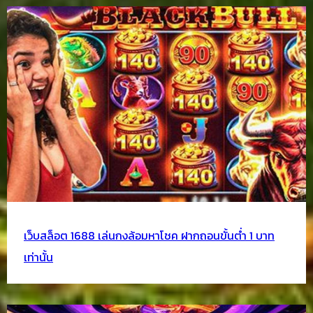
เว็บสล็อต 1688 เล่นกงล้อมหาโชค ฝากถอนขั้นต่ำ 1 บาท
เท่านั้น