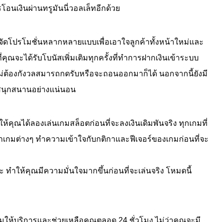
นเงินผ่านทรูมันนี่วอลเล็ทอีกด้วย
าได้จัดโปรโมชั่นหลากหลายแบบเพื่อเอาใจลูกค้าทั้งหน้าใหม่และ
ี่คุณจะได้รับโบนัสเพิ่มเติมทุกครั้งที่ทำการฝากเงินเข้าระบบ
ไม่ต้องกังวลสมารถกดรับหรือจะถอนออกมาก็ได้ นอกจากนี้ยังมี
ะสนุกสนานอย่างแน่นอน
ห้คุณได้ลองเล่นเกมสล็อตก่อนที่จะลงเงินเดิมพันจริง ทุกเกมที่
เกมต่างๆ ทำความเข้าใจกับกติกาและฟีเจอร์ของเกมก่อนที่จะ
ำให้คุณมีความมั่นใจมากขึ้นก่อนที่จะเล่นจริง โหมดนี้
พร้อมให้บริการและช่วยเหลือคุณตลอด 24 ชั่วโมง ไม่ว่าคุณจะมี