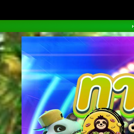
ข้าม
ไป
ยัง
เนื้อหา
ห