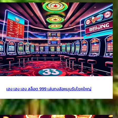
เฮง เฮง เฮง สล็อต 999 เล่นกงล้อหมุนรับโชคใหญ่