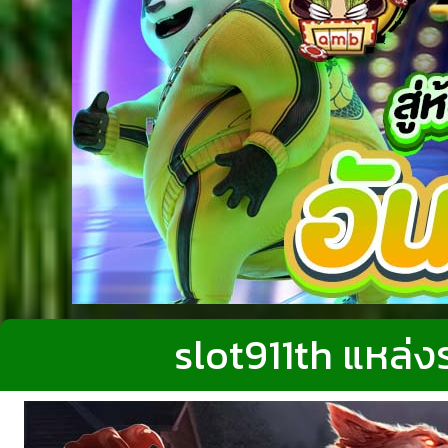
slot911th แหล่