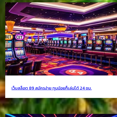
เว็บสล็อต 89 สมัครง่าย ทุนน้อยก็เล่นได้ 24 ชม.