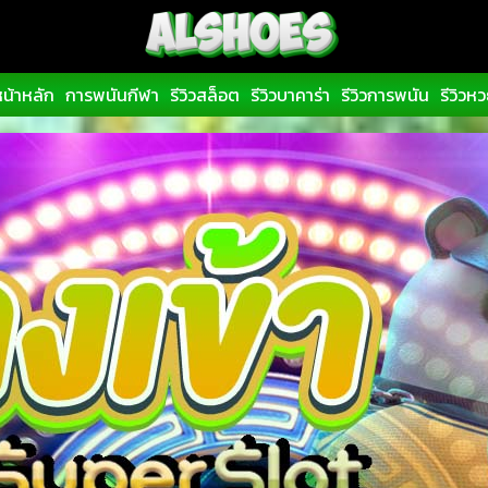
น้าหลัก
การพนันกีฬา
รีวิวสล็อต
รีวิวบาคาร่า
รีวิวการพนัน
รีวิวห