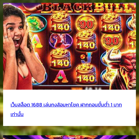
เว็บสล็อต 1688 เล่นกงล้อมหาโชค ฝากถอนขั้นต่ำ 1 บาท
เท่านั้น