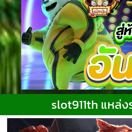
slot911th แหล่