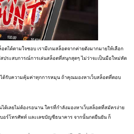
ล็อตได้ตามใจชอบ เรามีเกมสล็อตจากค่ายดังมากมายให้เลือก
ัมผัสประสบการณ์การเล่นสล็อตที่สนุกสุดๆ ไม่ว่าจะเป็นมือใหม่หัด
ณได้รับความคุ้มค่าทุกการหมุน ถ้าคุณมองหาเว็บสล็อตที่ตอบ
่นได้เลยไม่ต้องรอนาน ใครที่กำลังมองหาเว็บสล็อตที่สมัครง่าย
ุล เบอร์โทรศัพท์ และเลขบัญชีธนาคาร จากนั้นกดยืนยัน ก็