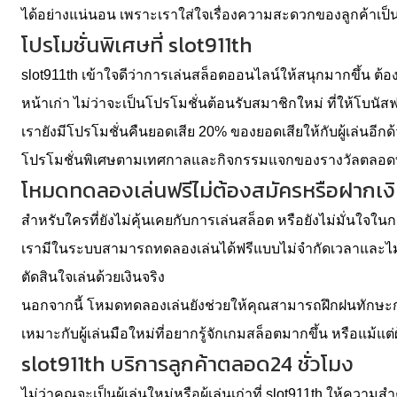
ได้อย่างแน่นอน เพราะเราใส่ใจเรื่องความสะดวกของลูกค้าเป
โปรโมชั่นพิเศษที่ slot911th
slot911th เข้าใจดีว่าการเล่นสล็อตออนไลน์ให้สนุกมากขึ้น ต้อง
หน้าเก่า ไม่ว่าจะเป็นโปรโมชั่นต้อนรับสมาชิกใหม่ ที่ให้โบนัสฟ
เรายังมีโปรโมชั่นคืนยอดเสีย 20% ของยอดเสียให้กับผู้เล่นอ
โปรโมชั่นพิเศษตามเทศกาลและกิจกรรมแจกของรางวัลตลอดทั้งปี
โหมดทดลองเล่นฟรีไม่ต้องสมัครหรือฝากเง
สำหรับใครที่ยังไม่คุ้นเคยกับการเล่นสล็อต หรือยังไม่มั่นใจใน
เรามีในระบบสามารถทดลองเล่นได้ฟรีแบบไม่จำกัดเวลาและไม่
ตัดสินใจเล่นด้วยเงินจริง
นอกจากนี้ โหมดทดลองเล่นยังช่วยให้คุณสามารถฝึกฝนทักษะการ
เหมาะกับผู้เล่นมือใหม่ที่อยากรู้จักเกมสล็อตมากขึ้น หรือแม้แต่
slot911th บริการลูกค้าตลอด24 ชั่วโมง
ไม่ว่าคุณจะเป็นผู้เล่นใหม่หรือผู้เล่นเก่าที่ slot911th ให้คว