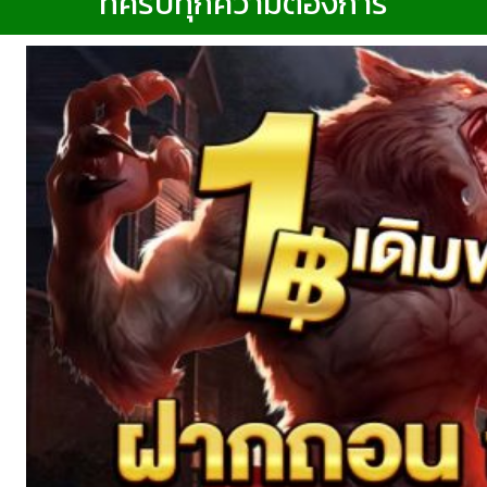
ที่ครบทุกความต้องการ