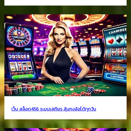
เว็บ สล็อต456 ระบบเสถียร ลุ้นกงล้อได้ทุกวัน