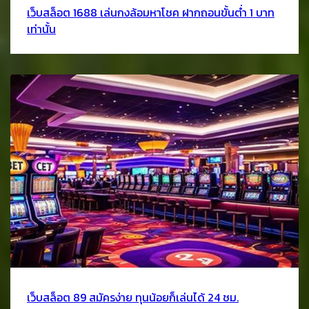
เว็บสล็อต 1688 เล่นกงล้อมหาโชค ฝากถอนขั้นต่ำ 1 บาท
เท่านั้น
เว็บสล็อต 89 สมัครง่าย ทุนน้อยก็เล่นได้ 24 ชม.