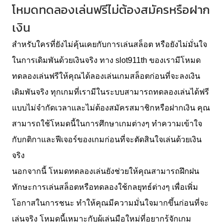
โหมดทดลองเล่นฟรีไม่ต้องสมัครหรือฝาก
เงิน
สำหรับใครที่ยังไม่คุ้นเคยกับการเล่นสล็อต หรือยังไม่มั่นใจ
ในการเดิมพันด้วยเงินจริง ทาง slot911th ของเรามีโหมด
ทดลองเล่นฟรีให้คุณได้ลองเล่นเกมสล็อตก่อนที่จะลงเงิน
เดิมพันจริง ทุกเกมที่เรามีในระบบสามารถทดลองเล่นได้ฟรี
แบบไม่จำกัดเวลาและไม่ต้องสมัครสมาชิกหรือฝากเงิน คุณ
สามารถใช้โหมดนี้ในการศึกษาเกมต่างๆ ทำความเข้าใจ
กับกติกาและฟีเจอร์ของเกมก่อนที่จะตัดสินใจเล่นด้วยเงิน
จริง
นอกจากนี้ โหมดทดลองเล่นยังช่วยให้คุณสามารถฝึกฝน
ทักษะการเล่นสล็อตหรือทดลองใช้กลยุทธ์ต่างๆ เพื่อเพิ่ม
โอกาสในการชนะ ทำให้คุณมีความมั่นใจมากขึ้นก่อนที่จะ
เล่นจริง โหมดนี้เหมาะกับผู้เล่นมือใหม่ที่อยากรู้จักเกม