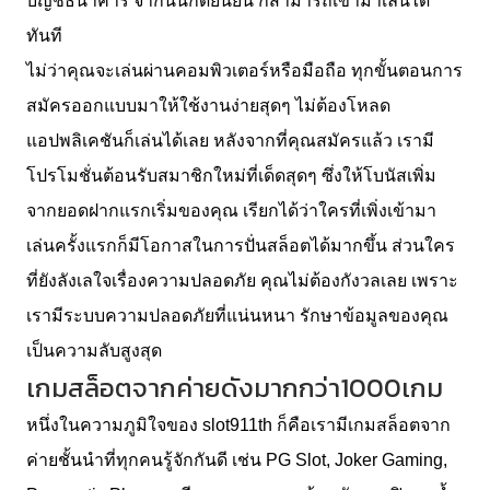
บัญชีธนาคาร จากนั้นกดยืนยัน ก็สามารถเข้ามาเล่นได้
ทันที
ไม่ว่าคุณจะเล่นผ่านคอมพิวเตอร์หรือมือถือ ทุกขั้นตอนการ
สมัครออกแบบมาให้ใช้งานง่ายสุดๆ ไม่ต้องโหลด
แอปพลิเคชันก็เล่นได้เลย หลังจากที่คุณสมัครแล้ว เรามี
โปรโมชั่นต้อนรับสมาชิกใหม่ที่เด็ดสุดๆ ซึ่งให้โบนัสเพิ่ม
จากยอดฝากแรกเริ่มของคุณ เรียกได้ว่าใครที่เพิ่งเข้ามา
เล่นครั้งแรกก็มีโอกาสในการปั่นสล็อตได้มากขึ้น ส่วนใคร
ที่ยังลังเลใจเรื่องความปลอดภัย คุณไม่ต้องกังวลเลย เพราะ
เรามีระบบความปลอดภัยที่แน่นหนา รักษาข้อมูลของคุณ
เป็นความลับสูงสุด
เกมสล็อตจากค่ายดังมากกว่า1000เกม
หนึ่งในความภูมิใจของ slot911th ก็คือเรามีเกมสล็อตจาก
ค่ายชั้นนำที่ทุกคนรู้จักกันดี เช่น PG Slot, Joker Gaming,