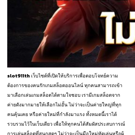
slot911th
เว็บไซต์ที่เปิดให้บริการเพื่อตอบโจทย์ความ
ต้องการของคนรักเกมสล็อตออนไลน์ ทุกคนสามารถเข้า
มาเลือกเล่นเกมสล็อตได้ตามใจชอบ เรามีเกมสล็อตจาก
ค่ายดังมากมายให้เลือกไม่อั้น ไม่ว่าจะเป็นค่ายใหญ่ที่ทุก
คนคุ้นเคย หรือค่ายใหม่ที่กำลังมาแรง ทั้งหมดนี้เราได้
รวบรวมไว้ในเว็บเดียว เพื่อให้ทุกคนได้สัมผัสประสบการณ์
การเล่นสล็อตที่สนุกสุดๆ ไม่ว่าจะเป็นมือใหม่หัดเล่นหรือผู้