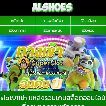
ข้าม
ไป
ยัง
เนื้อหา
หน้าหลัก
การพนันกีฬา
รีวิวสล็อต
รีวิวบาคาร่า
รีวิวการพนัน
รีวิวหวย
slot911th แหล่งรวมเกมสล็อตออนไลน์