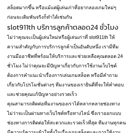
สล็อตมากขึ้น หรือแม้แต่ผู้เล่นเก่าที่อยากลองเกมใหม่ๆ
ก่อนจะเดิมพันจริงก็ทำได้เช่นกัน
slot911th บริการลูกค้าตลอด24 ชั่วโมง
ไม่ว่าคุณจะเป็นผู้เล่นใหม่หรือผู้เล่นเก่าที่ slot911th ให้
ความสำคัญกับการบริการลูกค้าเป็นอันดับหนึ่ง เรามีทีม
งานมืออาชีพที่พร้อมให้บริการและช่วยเหลือคุณตลอด 24
ชั่วโมง ไม่ว่าคุณจะมีปัญหาเกี่ยวกับการใช้งานเว็บไซต์
ต้องการคำแนะนำเรื่องการเล่นเกมสล็อต หรือมีคำถาม
เกี่ยวกับโปรโมชั่นต่างๆ ทีมงานของเรายินดีที่จะให้คำตอบ
และช่วยคุณแก้ปัญหาอย่างรวดเร็ว
คุณสามารถติดต่อทีมงานของเราได้หลากหลายช่องทาง
ไม่ว่าจะเป็นผ่านทางเว็บไซต์หรือทางไลน์ ซึ่งเราออกแบบ
ช่องทางการติดต่อให้สะดวกและรวดเร็วที่สุด ทีมงานทุกคน
มีความรู้ความเข้าใจทั้งในเรื่องเกมสล็อตและการใช้งาน