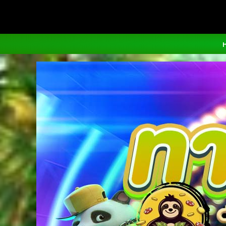
ข้าม
ไป
ยัง
เนื้อหา
ห