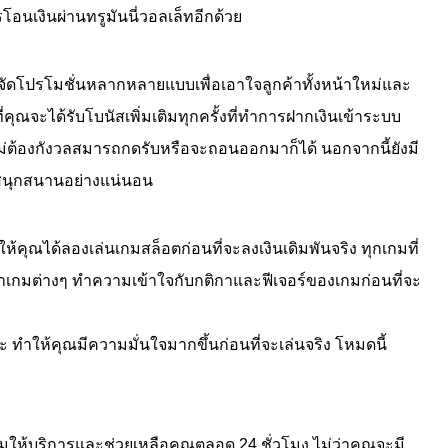
นเงินผ่านทรูมันนี่วอลเล็ทอีกด้วย
าได้จัดโปรโมชั่นหลากหลายแบบเพื่อเอาใจลูกค้าทั้งหน้าใหม่และ
ี่คุณจะได้รับโบนัสเพิ่มเติมทุกครั้งที่ทำการฝากเงินเข้าระบบ
ไม่ต้องกังวลสมารถกดรับหรือจะถอนออกมาก็ได้ นอกจากนี้ยังมี
ะสนุกสนานอย่างแน่นอน
ห้คุณได้ลองเล่นเกมสล็อตก่อนที่จะลงเงินเดิมพันจริง ทุกเกมที่
เกมต่างๆ ทำความเข้าใจกับกติกาและฟีเจอร์ของเกมก่อนที่จะ
ำให้คุณมีความมั่นใจมากขึ้นก่อนที่จะเล่นจริง โหมดนี้
พร้อมให้บริการและช่วยเหลือคุณตลอด 24 ชั่วโมง ไม่ว่าคุณจะมี