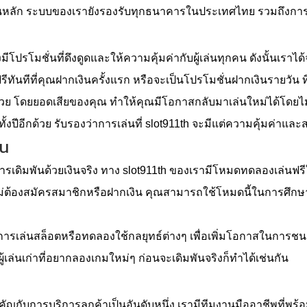
็นหลัก ระบบของเรายังรองรับทุกธนาคารในประเทศไทย รวมถึงการโอ
มีโปรโมชั่นที่ดึงดูดและให้ความคุ้มค่ากับผู้เล่นทุกคน ดังนั้นเร
รีทันทีที่คุณฝากเงินครั้งแรก หรือจะเป็นโปรโมชั่นฝากเงินรายวัน ท
ีกด้วย โดยยอดเสียของคุณ ทำให้คุณมีโอกาสกลับมาเล่นใหม่ได้โดย
อีกด้วย รับรองว่าการเล่นที่ slot911th จะมีแต่ความคุ้มค่าแล
ิน
การเดิมพันด้วยเงินจริง ทาง slot911th ของเรามีโหมดทดลองเล่นฟรีใ
ต้องสมัครสมาชิกหรือฝากเงิน คุณสามารถใช้โหมดนี้ในการศึกษา
เล่นสล็อตหรือทดลองใช้กลยุทธ์ต่างๆ เพื่อเพิ่มโอกาสในการชนะ ท
ผู้เล่นเก่าที่อยากลองเกมใหม่ๆ ก่อนจะเดิมพันจริงก็ทำได้เช่นกัน
ามสำคัญกับการบริการลูกค้าเป็นอันดับหนึ่ง เรามีทีมงานมืออาชีพที่