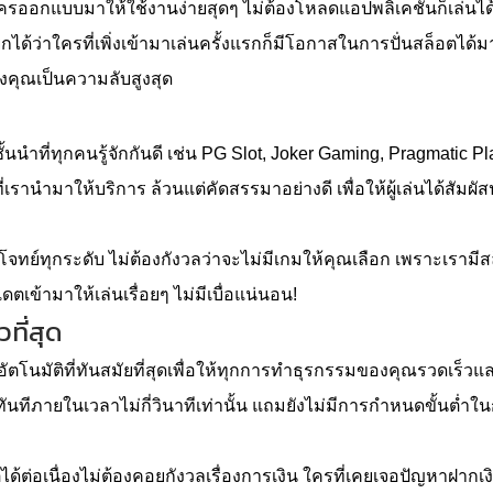
ัครออกแบบมาให้ใช้งานง่ายสุดๆ ไม่ต้องโหลดแอปพลิเคชันก็เล่นได้
ยกได้ว่าใครที่เพิ่งเข้ามาเล่นครั้งแรกก็มีโอกาสในการปั่นสล็อตได้
คุณเป็นความลับสูงสุด
ั้นนำที่ทุกคนรู้จักกันดี เช่น PG Slot, Joker Gaming, Pragmatic
ที่เรานำมาให้บริการ ล้วนแต่คัดสรรมาอย่างดี เพื่อให้ผู้เล่นได้สั
บโจทย์ทุกระดับ ไม่ต้องกังวลว่าจะไม่มีเกมให้คุณเลือก เพราะเราม
ดตเข้ามาให้เล่นเรื่อยๆ ไม่มีเบื่อแน่นอน!
ที่สุด
อัตโนมัติที่ทันสมัยที่สุดเพื่อให้ทุกการทำธุรกรรมของคุณรวดเร็วแ
นทีภายในเวลาไม่กี่วินาทีเท่านั้น แถมยังไม่มีการกำหนดขั้นต่ำใ
ต่อเนื่องไม่ต้องคอยกังวลเรื่องการเงิน ใครที่เคยเจอปัญหาฝากเง