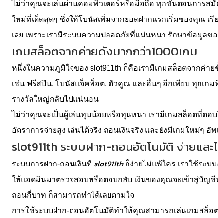
ไม่ว่าคุณจะเล่นผ่านคอมพิวเตอร์หรือมือถือ ทุกขั้นตอนการสม
ใหม่ที่เด็ดสุดๆ ซึ่งให้โบนัสเพิ่มจากยอดฝากแรกเริ่มของคุณ เรี
เลย เพราะเรามีระบบความปลอดภัยที่แน่นหนา รักษาข้อมูลของ
เกมสล็อตจากค่ายดังมากกว่า1000เกม
หนึ่งในความภูมิใจของ slot911th ก็คือเรามีเกมสล็อตจากค่ายช
เช่น ฟรีสปิน, โบนัสแจ็คพ็อต, ตัวคูณ และอื่นๆ อีกเพียบ ทุกเกม
รางวัลใหญ่กลับไปแน่นอน
ไม่ว่าคุณจะเป็นผู้เล่นทุนน้อยหรือทุนหนา เรามีเกมสล็อตที่ตอ
อัตราการจ่ายสูง เล่นได้จริง ถอนเงินจริง และยังมีเกมใหม่ๆ อัพเ
slot911th ระบบฝาก-ถอนอัตโนมัติ ง่ายและไว
slot911th
ระบบการฝาก-ถอนเงินที่
ก็ง่ายไม่แพ้ใคร เราใช้ระบบ
ให้แอดมินมาตรวจสอบหรือตอบกลับ เงินของคุณจะเข้าสู่บัญชีทั
ถอนกี่บาท ก็สามารถทำได้เลยตามใจ
การใช้ระบบฝาก-ถอนอัตโนมัติทำให้คุณสามารถเล่นเกมสล็อตได้