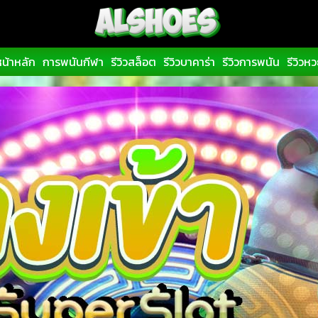
น้าหลัก
การพนันกีฬา
รีวิวสล็อต
รีวิวบาคาร่า
รีวิวการพนัน
รีวิวห