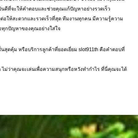
ยินดีที่จะให้คำตอบและช่วยคุณแก้ปัญหาอย่างรวดเร็ว
่อให้สะดวกและรวดเร็วที่สุด ทีมงานทุกคน มีความรู้ความ
ลือทุกปัญหาของคุณอย่างใส่ใจ
ดคุ้ม หรือบริการลูกค้าที่ยอดเยี่ยม slot911th คือคำตอบที่
ไม่ว่าคุณจะเล่นเพื่อความสนุกหรือหวังทำกำไร ที่นี่คุณจะได้