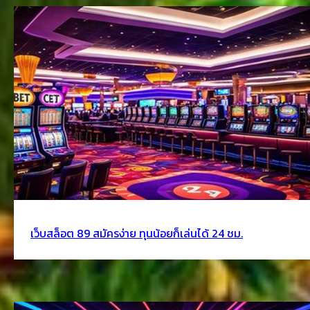
เว็บสล็อต 89 สมัครง่าย ทุนน้อยก็เล่นได้ 24 ชม.