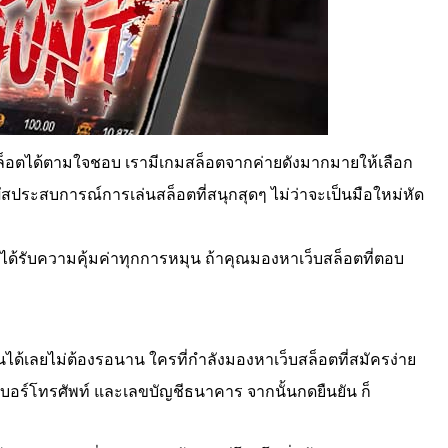
ล็อตได้ตามใจชอบ เรามีเกมสล็อตจากค่ายดังมากมายให้เลือก
ัมผัสประสบการณ์การเล่นสล็อตที่สนุกสุดๆ ไม่ว่าจะเป็นมือใหม่หัด
ณได้รับความคุ้มค่าทุกการหมุน ถ้าคุณมองหาเว็บสล็อตที่ตอบ
่นได้เลยไม่ต้องรอนาน ใครที่กำลังมองหาเว็บสล็อตที่สมัครง่าย
ุล เบอร์โทรศัพท์ และเลขบัญชีธนาคาร จากนั้นกดยืนยัน ก็