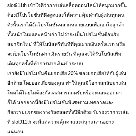
slot911th เข้าใจดีว่าการเล่นสล็อตออนไลน์ให้สนุกมากขึ้น
ต้องมีโปรโมชั่นที่ดึงดูดและให้ความคุ้มค่ากับผู้เล่นทุกคน
ดังนั้นเราได้จัดโปรโมชั่นหลากหลายแบบเพื่อเอาใจลูกค้า
ทั้งหน้าใหม่และหน้าเก่า ไม่ว่าจะเป็นโปรโมชั่นต้อนรับ
สมาชิกใหม่ ที่ให้โบนัสฟรีทันทีที่คุณฝากเงินครั้งแรก หรือ
จะเป็นโปรโมชั่นฝากเงินรายวัน ที่คุณจะได้รับโบนัสเพิ่ม
เติมทุกครั้งที่ทำการฝากเงินเข้าระบบ
เรายังมีโปรโมชั่นคืนยอดเสีย 20% ของยอดเสียให้กับผู้เล่น
อีกด้วย โดยยอดเสียของคุณ ทำให้คุณมีโอกาสกลับมาเล่น
ใหม่ได้โดยไม่ต้องกังวลสมารถกดรับหรือจะถอนออกมา
ก็ได้ นอกจากนี้ยังมีโปรโมชั่นพิเศษตามเทศกาลและ
กิจกรรมแจกของรางวัลตลอดทั้งปีอีกด้วย รับรองว่าการเล่น
ที่ slot911th จะมีแต่ความคุ้มค่าและสนุกสนานอย่าง
แน่นอน