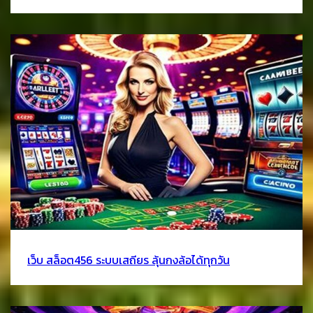
เว็บ สล็อต456 ระบบเสถียร ลุ้นกงล้อได้ทุกวัน