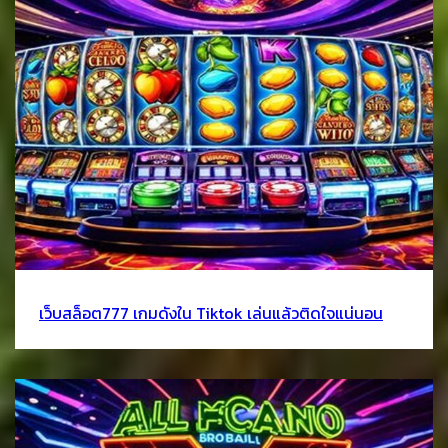
เว็บสล็อต777 เกมดังใน Tiktok เล่นแล้วติดใจแน่นอน