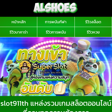
ข้าม
ไป
ยัง
เนื้อหา
หน้าหลัก
การพนันกีฬา
รีวิวสล็อต
รีวิวบาคาร่า
รีวิวการพนัน
รีวิวหวย
slot911th แหล่งรวมเกมสล็อตออนไลน์