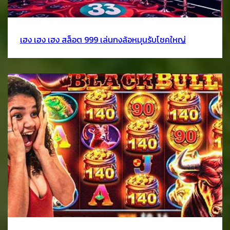
เฮง เฮง เฮง สล็อต 999 เล่นกงล้อหมุนรับโชคใหญ่