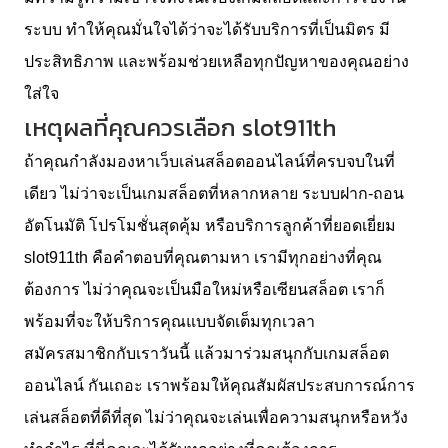
ระบบ ทำให้คุณมั่นใจได้ว่าจะได้รับบริการที่เป็นมิตร มี
ประสิทธิภาพ และพร้อมช่วยเหลือทุกปัญหาของคุณอย่าง
ใส่ใจ
เหตุผลที่คุณควรเลือก slot911th
ถ้าคุณกำลังมองหาเว็บเล่นสล็อตออนไลน์ที่ครบจบในที่
เดียว ไม่ว่าจะเป็นเกมสล็อตที่หลากหลาย ระบบฝาก-ถอน
อัตโนมัติ โปรโมชั่นสุดคุ้ม หรือบริการลูกค้าที่ยอดเยี่ยม
slot911th คือคำตอบที่คุณตามหา เรามีทุกอย่างที่คุณ
ต้องการ ไม่ว่าคุณจะเป็นมือใหม่หรือเซียนสล็อต เราก็
พร้อมที่จะให้บริการคุณแบบจัดเต็มทุกเวลา
สมัครสมาชิกกับเราวันนี้ แล้วมาร่วมสนุกกับเกมสล็อต
ออนไลน์ กันเถอะ เราพร้อมให้คุณสัมผัสประสบการณ์การ
เล่นสล็อตที่ดีที่สุด ไม่ว่าคุณจะเล่นเพื่อความสนุกหรือหวัง