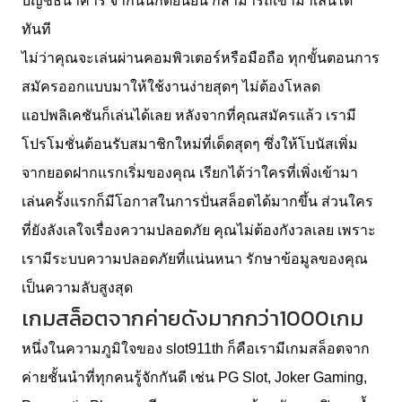
บัญชีธนาคาร จากนั้นกดยืนยัน ก็สามารถเข้ามาเล่นได้
ทันที
ไม่ว่าคุณจะเล่นผ่านคอมพิวเตอร์หรือมือถือ ทุกขั้นตอนการ
สมัครออกแบบมาให้ใช้งานง่ายสุดๆ ไม่ต้องโหลด
แอปพลิเคชันก็เล่นได้เลย หลังจากที่คุณสมัครแล้ว เรามี
โปรโมชั่นต้อนรับสมาชิกใหม่ที่เด็ดสุดๆ ซึ่งให้โบนัสเพิ่ม
จากยอดฝากแรกเริ่มของคุณ เรียกได้ว่าใครที่เพิ่งเข้ามา
เล่นครั้งแรกก็มีโอกาสในการปั่นสล็อตได้มากขึ้น ส่วนใคร
ที่ยังลังเลใจเรื่องความปลอดภัย คุณไม่ต้องกังวลเลย เพราะ
เรามีระบบความปลอดภัยที่แน่นหนา รักษาข้อมูลของคุณ
เป็นความลับสูงสุด
เกมสล็อตจากค่ายดังมากกว่า1000เกม
หนึ่งในความภูมิใจของ slot911th ก็คือเรามีเกมสล็อตจาก
ค่ายชั้นนำที่ทุกคนรู้จักกันดี เช่น PG Slot, Joker Gaming,