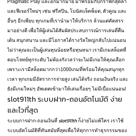
Pragmatic Play และอีกมากมาย มาพร้อมกับกราฟิกสุดล้ำ
และฟีเจอร์ใหม่ๆ เช่น ฟรีสปิน, โบนัสแจ็คพ็อต, ตัวคูณ และ
อื่นๆ อีกเพียบ ทุกเกมที่เรานำมาให้บริการ ล้วนแต่คัดสรร
มาอย่างดี เพื่อให้ผู้เล่นได้สัมผัสประสบการณ์การเล่นที่ตื่น
เต้น สนุกสนาน และมีโอกาสได้รางวัลใหญ่กลับไปแน่นอน
ไม่ว่าคุณจะเป็นผู้เล่นทุนน้อยหรือทุนหนา เรามีเกมสล็อตที่
ตอบโจทย์ทุกระดับ ไม่ต้องกังวลว่าจะไม่มีเกมให้คุณเลือก
เพราะเรามีสล็อตมากกว่า1000เกมที่พร้อมให้คุณสนุกทุก
เวลา ทุกเกมมีอัตราการจ่ายสูง เล่นได้จริง ถอนเงินจริง และ
ยังมีเกมใหม่ๆ อัพเดตเข้ามาให้เล่นเรื่อยๆ ไม่มีเบื่อแน่นอน!
slot911th ระบบฝาก-ถอนอัตโนมัติ ง่าย
และไวที่สุด
slot911th
ระบบการฝาก-ถอนเงินที่
ก็ง่ายไม่แพ้ใคร เราใช้
ระบบอัตโนมัติที่ทันสมัยที่สุดเพื่อให้ทุกการทำธุรกรรมของ