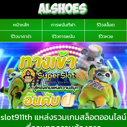
ข้าม
ไป
ยัง
เนื้อหา
หน้าหลัก
การพนันกีฬา
รีวิวสล็อต
รีวิวบาคาร่า
รีวิวการพนัน
รีวิวหวย
slot911th แหล่งรวมเกมสล็อตออนไลน์