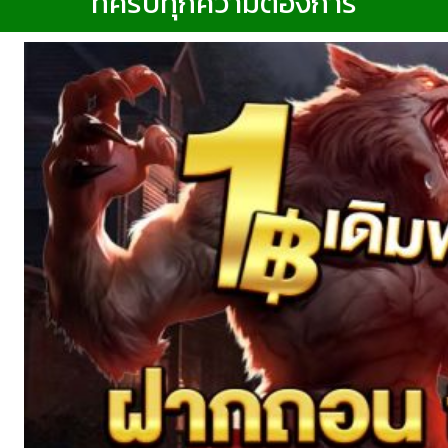
ที่ครบทุกความต้องการ