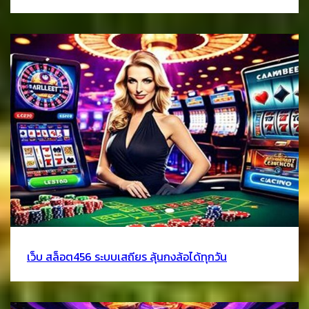
เว็บ สล็อต456 ระบบเสถียร ลุ้นกงล้อได้ทุกวัน