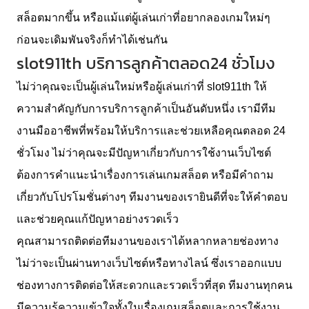
สล็อตมากขึ้น หรือแม้แต่ผู้เล่นเก่าที่อยากลองเกมใหม่ๆ
ก่อนจะเดิมพันจริงก็ทำได้เช่นกัน
slot911th บริการลูกค้าตลอด24 ชั่วโมง
ไม่ว่าคุณจะเป็นผู้เล่นใหม่หรือผู้เล่นเก่าที่ slot911th ให้
ความสำคัญกับการบริการลูกค้าเป็นอันดับหนึ่ง เรามีทีม
งานมืออาชีพที่พร้อมให้บริการและช่วยเหลือคุณตลอด 24
ชั่วโมง ไม่ว่าคุณจะมีปัญหาเกี่ยวกับการใช้งานเว็บไซต์
ต้องการคำแนะนำเรื่องการเล่นเกมสล็อต หรือมีคำถาม
เกี่ยวกับโปรโมชั่นต่างๆ ทีมงานของเรายินดีที่จะให้คำตอบ
และช่วยคุณแก้ปัญหาอย่างรวดเร็ว
คุณสามารถติดต่อทีมงานของเราได้หลากหลายช่องทาง
ไม่ว่าจะเป็นผ่านทางเว็บไซต์หรือทางไลน์ ซึ่งเราออกแบบ
ช่องทางการติดต่อให้สะดวกและรวดเร็วที่สุด ทีมงานทุกคน
มีความรู้ความเข้าใจทั้งในเรื่องเกมสล็อตและการใช้งาน