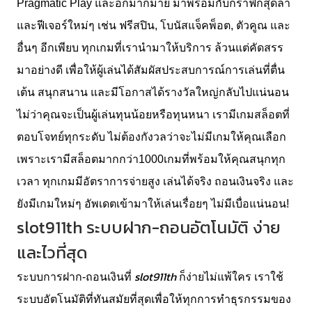
Pragmatic Play และอีกมากมาย มาพร้อมกับกราฟิกสุดล้ำ
และฟีเจอร์ใหม่ๆ เช่น ฟรีสปิน, โบนัสแจ็คพ็อต, ตัวคูณ และ
อื่นๆ อีกเพียบ ทุกเกมที่เรานำมาให้บริการ ล้วนแต่คัดสรร
มาอย่างดี เพื่อให้ผู้เล่นได้สัมผัสประสบการณ์การเล่นที่ตื่น
เต้น สนุกสนาน และมีโอกาสได้รางวัลใหญ่กลับไปแน่นอน
ไม่ว่าคุณจะเป็นผู้เล่นทุนน้อยหรือทุนหนา เรามีเกมสล็อตที่
ตอบโจทย์ทุกระดับ ไม่ต้องกังวลว่าจะไม่มีเกมให้คุณเลือก
เพราะเรามีสล็อตมากกว่า1000เกมที่พร้อมให้คุณสนุกทุก
เวลา ทุกเกมมีอัตราการจ่ายสูง เล่นได้จริง ถอนเงินจริง และ
ยังมีเกมใหม่ๆ อัพเดตเข้ามาให้เล่นเรื่อยๆ ไม่มีเบื่อแน่นอน!
slot911th ระบบฝาก-ถอนอัตโนมัติ ง่าย
และไวที่สุด
slot911th
ระบบการฝาก-ถอนเงินที่
ก็ง่ายไม่แพ้ใคร เราใช้
ระบบอัตโนมัติที่ทันสมัยที่สุดเพื่อให้ทุกการทำธุรกรรมของ