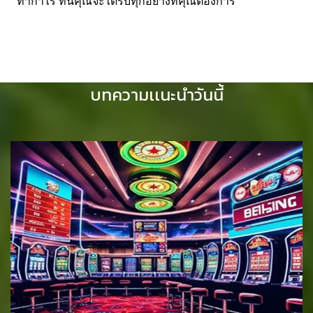
ทำกำไร ที่นี่คุณจะได้รับทุกอย่างที่คุณต้องการ
บทความเเนะนำวันนี้