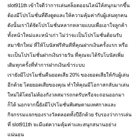
slot911th เข้าใจดีว่าการเล่นสล็อตออนไลน์ให้สนุกมากขึ้น
ต้องมีโปรโมชั่นที่ดึงดูดและให้ความคุ้มค่ากับผู้เล่นทุกคน
ดังนั้นเราได้จัดโปรโมชั่นหลากหลายแบบเพื่อเอาใจลูกค้า
ทั้งหน้าใหม่และหน้าเก่า ไม่ว่าจะเป็นโปรโมชั่นต้อนรับ
สมาชิกใหม่ ที่ให้โบนัสฟรีทันทีที่คุณฝากเงินครั้งแรก หรือ
จะเป็นโปรโมชั่นฝากเงินรายวัน ที่คุณจะได้รับโบนัสเพิ่ม
เติมทุกครั้งที่ทำการฝากเงินเข้าระบบ
เรายังมีโปรโมชั่นคืนยอดเสีย 20% ของยอดเสียให้กับผู้เล่น
อีกด้วย โดยยอดเสียของคุณ ทำให้คุณมีโอกาสกลับมาเล่น
ใหม่ได้โดยไม่ต้องกังวลสมารถกดรับหรือจะถอนออกมา
ก็ได้ นอกจากนี้ยังมีโปรโมชั่นพิเศษตามเทศกาลและ
กิจกรรมแจกของรางวัลตลอดทั้งปีอีกด้วย รับรองว่าการเล่น
ที่ slot911th จะมีแต่ความคุ้มค่าและสนุกสนานอย่าง
แน่นอน