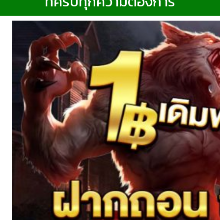
ที่ครบทุกความต้องการ