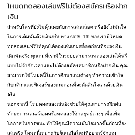
โหมดทดลองเล่นฟรีไม่ต้องสมัครหรือฝาก
เงิน
สำหรับใครที่ยังไม่คุ้นเคยกับการเล่นสล็อต หรือยังไม่มั่นใจ
ในการเดิมพันด้วยเงินจริง ทาง slot911th ของเรามีโหมด
ทดลองเล่นฟรีให้คุณได้ลองเล่นเกมสล็อตก่อนที่จะลงเงิน
เดิมพันจริง ทุกเกมที่เรามีในระบบสามารถทดลองเล่นได้ฟรี
แบบไม่จำกัดเวลาและไม่ต้องสมัครสมาชิกหรือฝากเงิน คุณ
สามารถใช้โหมดนี้ในการศึกษาเกมต่างๆ ทำความเข้าใจ
กับกติกาและฟีเจอร์ของเกมก่อนที่จะตัดสินใจเล่นด้วยเงิน
จริง
นอกจากนี้ โหมดทดลองเล่นยังช่วยให้คุณสามารถฝึกฝน
ทักษะการเล่นสล็อตหรือทดลองใช้กลยุทธ์ต่างๆ เพื่อเพิ่ม
โอกาสในการชนะ ทำให้คุณมีความมั่นใจมากขึ้นก่อนที่จะ
เล่นจริง โหมดนี้เหมาะกับผู้เล่นมือใหม่ที่อยากรู้จักเกม