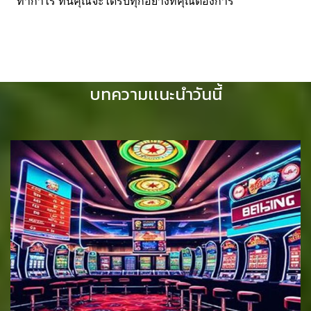
ทำกำไร ที่นี่คุณจะได้รับทุกอย่างที่คุณต้องการ
บทความเเนะนำวันนี้