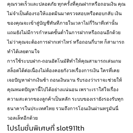
คุณรวดเร็วและปลอดภัย ทุกครั้งที่คุณฝากหรือถอนเงิน คุณ
ไม่จำเป็นต้องรอให้แอดมินมาตรวจสอบหรือตอบกลับ เงิน
ของคุณจะเข้าสู่บัญชีทันทีภายในเวลาไม่กี่วินาทีเท่านั้น
แถมยังไม่มีการกำหนดขั้นต่ำในการฝากหรือถอนอีกด้วย
ไม่ว่าคุณจะต้องการฝากเท่าไหร่ หรือถอนกี่บาท ก็สามารถ
ทำได้เลยตามใจ
การใช้ระบบฝาก-ถอนอัตโนมัติทำให้คุณสามารถเล่นเกม
สล็อตได้ต่อเนื่องไม่ต้องคอยกังวลเรื่องการเงิน ใครที่เคย
เจอปัญหาฝากเงินช้า ถอนเงินนาน รับรองว่าเราจะช่วยให้
คุณหมดปัญหานี้ไปได้อย่างแน่นอน เพราะเราใส่ใจเรื่อง
ความสะดวกของลูกค้าเป็นหลัก ระบบของเรายังรองรับทุก
ธนาคารในประเทศไทย รวมถึงการโอนเงินผ่านทรูมันนี่
วอลเล็ทอีกด้วย
โปรโมชั่นพิเศษที่ slot911th