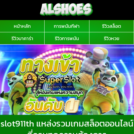
ข้าม
ไป
ยัง
เนื้อหา
หน้าหลัก
การพนันกีฬา
รีวิวสล็อต
รีวิวบาคาร่า
รีวิวการพนัน
รีวิวหวย
slot911th แหล่งรวมเกมสล็อตออนไลน์