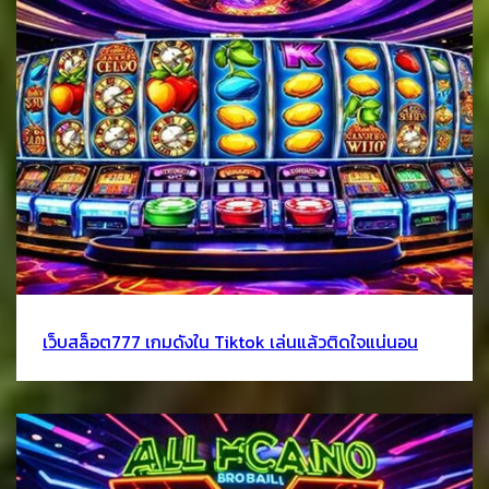
เว็บสล็อต777 เกมดังใน Tiktok เล่นแล้วติดใจแน่นอน