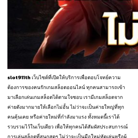
slot911th
เว็บไซต์ที่เปิดให้บริการเพื่อตอบโจทย์ความ
ต้องการของคนรักเกมสล็อตออนไลน์ ทุกคนสามารถเข้า
มาเลือกเล่นเกมสล็อตได้ตามใจชอบ เรามีเกมสล็อตจาก
ค่ายดังมากมายให้เลือกไม่อั้น ไม่ว่าจะเป็นค่ายใหญ่ที่ทุก
คนคุ้นเคย หรือค่ายใหม่ที่กำลังมาแรง ทั้งหมดนี้เราได้
รวบรวมไว้ในเว็บเดียว เพื่อให้ทุกคนได้สัมผัสประสบการณ์
การเล่นสล็อตที่สนุกสุดๆ ไม่ว่าจะเป็นมือใหม่หัดเล่นหรือผู้