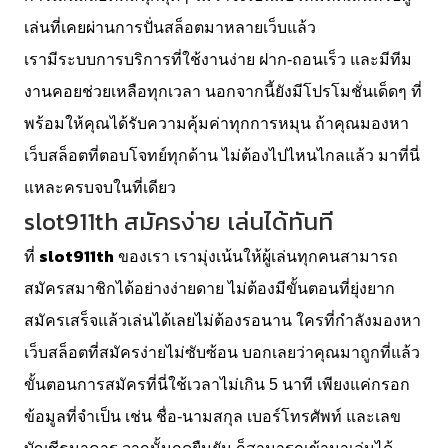
เล่นที่เคยผ่านการปั่นสล็อตมาหลายเว็บแล้ว
เรามีระบบการบริการที่ใช้งานง่าย ฝาก-ถอนเร็ว และมีทีม
งานคอยช่วยเหลือทุกเวลา นอกจากนี้ยังมีโปรโมชั่นเด็ดๆ ที่
พร้อมให้คุณได้รับความคุ้มค่าทุกการหมุน ถ้าคุณมองหา
เว็บสล็อตที่ตอบโจทย์ทุกด้าน ไม่ต้องไปไหนไกลแล้ว มาที่นี่
แหละครบจบในที่เดียว
slot911th สมัครง่าย เล่นได้ทันที
slot911th
ที่
ของเรา เรามุ่งเน้นให้ผู้เล่นทุกคนสามารถ
สมัครสมาชิกได้อย่างง่ายดาย ไม่ต้องมีขั้นตอนที่ยุ่งยาก
สมัครเสร็จแล้วเล่นได้เลยไม่ต้องรอนาน ใครที่กำลังมองหา
เว็บสล็อตที่สมัครง่ายไม่ซับซ้อน บอกเลยว่าคุณมาถูกที่แล้ว
ขั้นตอนการสมัครที่นี่ใช้เวลาไม่เกิน 5 นาที เพียงแค่กรอก
ข้อมูลที่จำเป็น เช่น ชื่อ-นามสกุล เบอร์โทรศัพท์ และเลข