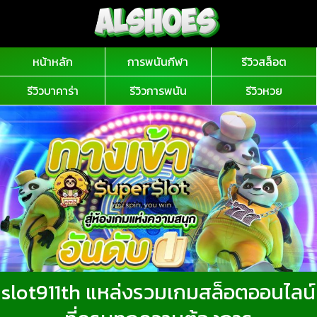
ข้าม
ไป
ยัง
เนื้อหา
หน้าหลัก
การพนันกีฬา
รีวิวสล็อต
รีวิวบาคาร่า
รีวิวการพนัน
รีวิวหวย
slot911th แหล่งรวมเกมสล็อตออนไลน์