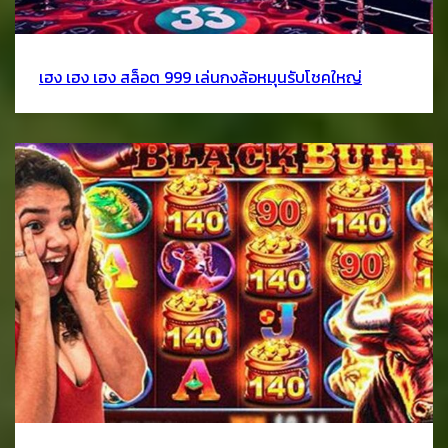
เฮง เฮง เฮง สล็อต 999 เล่นกงล้อหมุนรับโชคใหญ่