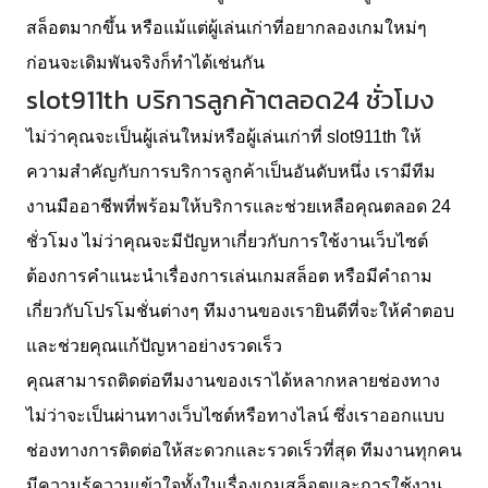
สล็อตมากขึ้น หรือแม้แต่ผู้เล่นเก่าที่อยากลองเกมใหม่ๆ
ก่อนจะเดิมพันจริงก็ทำได้เช่นกัน
slot911th บริการลูกค้าตลอด24 ชั่วโมง
ไม่ว่าคุณจะเป็นผู้เล่นใหม่หรือผู้เล่นเก่าที่ slot911th ให้
ความสำคัญกับการบริการลูกค้าเป็นอันดับหนึ่ง เรามีทีม
งานมืออาชีพที่พร้อมให้บริการและช่วยเหลือคุณตลอด 24
ชั่วโมง ไม่ว่าคุณจะมีปัญหาเกี่ยวกับการใช้งานเว็บไซต์
ต้องการคำแนะนำเรื่องการเล่นเกมสล็อต หรือมีคำถาม
เกี่ยวกับโปรโมชั่นต่างๆ ทีมงานของเรายินดีที่จะให้คำตอบ
และช่วยคุณแก้ปัญหาอย่างรวดเร็ว
คุณสามารถติดต่อทีมงานของเราได้หลากหลายช่องทาง
ไม่ว่าจะเป็นผ่านทางเว็บไซต์หรือทางไลน์ ซึ่งเราออกแบบ
ช่องทางการติดต่อให้สะดวกและรวดเร็วที่สุด ทีมงานทุกคน
มีความรู้ความเข้าใจทั้งในเรื่องเกมสล็อตและการใช้งาน