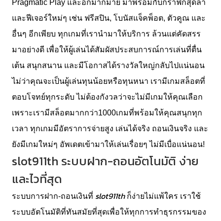
Pragmatic Play และอีกมากมาย มาพร้อมกับกราฟิกสุดล้ำ
และฟีเจอร์ใหม่ๆ เช่น ฟรีสปิน, โบนัสแจ็คพ็อต, ตัวคูณ และ
อื่นๆ อีกเพียบ ทุกเกมที่เรานำมาให้บริการ ล้วนแต่คัดสรร
มาอย่างดี เพื่อให้ผู้เล่นได้สัมผัสประสบการณ์การเล่นที่ตื่น
เต้น สนุกสนาน และมีโอกาสได้รางวัลใหญ่กลับไปแน่นอน
ไม่ว่าคุณจะเป็นผู้เล่นทุนน้อยหรือทุนหนา เรามีเกมสล็อตที่
ตอบโจทย์ทุกระดับ ไม่ต้องกังวลว่าจะไม่มีเกมให้คุณเลือก
เพราะเรามีสล็อตมากกว่า1000เกมที่พร้อมให้คุณสนุกทุก
เวลา ทุกเกมมีอัตราการจ่ายสูง เล่นได้จริง ถอนเงินจริง และ
ยังมีเกมใหม่ๆ อัพเดตเข้ามาให้เล่นเรื่อยๆ ไม่มีเบื่อแน่นอน!
slot911th ระบบฝาก-ถอนอัตโนมัติ ง่าย
และไวที่สุด
slot911th
ระบบการฝาก-ถอนเงินที่
ก็ง่ายไม่แพ้ใคร เราใช้
ระบบอัตโนมัติที่ทันสมัยที่สุดเพื่อให้ทุกการทำธุรกรรมของ