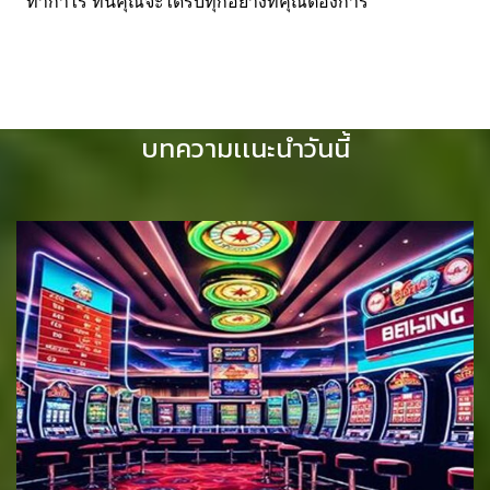
ทำกำไร ที่นี่คุณจะได้รับทุกอย่างที่คุณต้องการ
บทความเเนะนำวันนี้