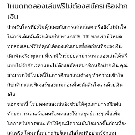
โหมดทดลองเล่นฟรีไม่ต้องสมัครหรือฝาก
เงิน
สำหรับใครที่ยังไม่คุ้นเคยกับการเล่นสล็อต หรือยังไม่มั่นใจ
ในการเดิมพันด้วยเงินจริง ทาง slot911th ของเรามีโหมด
ทดลองเล่นฟรีให้คุณได้ลองเล่นเกมสล็อตก่อนที่จะลงเงิน
เดิมพันจริง ทุกเกมที่เรามีในระบบสามารถทดลองเล่นได้ฟรี
แบบไม่จำกัดเวลาและไม่ต้องสมัครสมาชิกหรือฝากเงิน คุณ
สามารถใช้โหมดนี้ในการศึกษาเกมต่างๆ ทำความเข้าใจ
กับกติกาและฟีเจอร์ของเกมก่อนที่จะตัดสินใจเล่นด้วยเงิน
จริง
นอกจากนี้ โหมดทดลองเล่นยังช่วยให้คุณสามารถฝึกฝน
ทักษะการเล่นสล็อตหรือทดลองใช้กลยุทธ์ต่างๆ เพื่อเพิ่ม
โอกาสในการชนะ ทำให้คุณมีความมั่นใจมากขึ้นก่อนที่จะ
เล่นจริง โหมดนี้เหมาะกับผู้เล่นมือใหม่ที่อยากรู้จักเกม