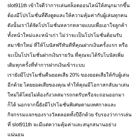
slot911th เข้าใจดีว่าการเล่นสล็อตออนไลน์ให้สนุกมากขึ้น
ต้องมีโปรโมชั่นที่ดึงดูดและให้ความคุ้มค่ากับผู้เล่นทุกคน
ดังนั้นเราได้จัดโปรโมชั่นหลากหลายแบบเพื่อเอาใจลูกค้า
ทั้งหน้าใหม่และหน้าเก่า ไม่ว่าจะเป็นโปรโมชั่นต้อนรับ
สมาชิกใหม่ ที่ให้โบนัสฟรีทันทีที่คุณฝากเงินครั้งแรก หรือ
จะเป็นโปรโมชั่นฝากเงินรายวัน ที่คุณจะได้รับโบนัสเพิ่ม
เติมทุกครั้งที่ทำการฝากเงินเข้าระบบ
เรายังมีโปรโมชั่นคืนยอดเสีย 20% ของยอดเสียให้กับผู้เล่น
อีกด้วย โดยยอดเสียของคุณ ทำให้คุณมีโอกาสกลับมาเล่น
ใหม่ได้โดยไม่ต้องกังวลสมารถกดรับหรือจะถอนออกมา
ก็ได้ นอกจากนี้ยังมีโปรโมชั่นพิเศษตามเทศกาลและ
กิจกรรมแจกของรางวัลตลอดทั้งปีอีกด้วย รับรองว่าการเล่น
ที่ slot911th จะมีแต่ความคุ้มค่าและสนุกสนานอย่าง
แน่นอน