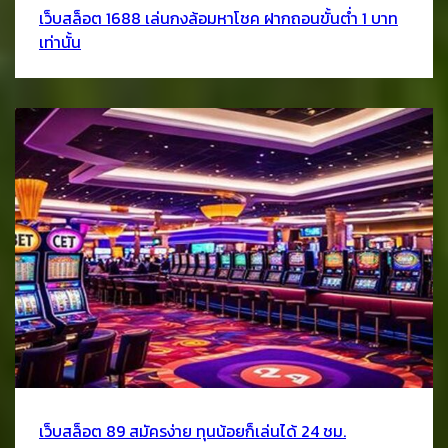
เว็บสล็อต 1688 เล่นกงล้อมหาโชค ฝากถอนขั้นต่ำ 1 บาท
เท่านั้น
เว็บสล็อต 89 สมัครง่าย ทุนน้อยก็เล่นได้ 24 ชม.