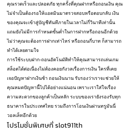
คุณรวดเร็วและปลอดภัย ทุกครั้งที่คุณฝากหรือถอนเงิน คุณ
ไม่จำเป็นต้องรอให้แอดมินมาตรวจสอบหรือตอบกลับ เงิน
ของคุณจะเข้าสู่บัญชีทันทีภายในเวลาไม่กี่วินาทีเท่านั้น
แถมยังไม่มีการกำหนดขั้นต่ำในการฝากหรือถอนอีกด้วย
ไม่ว่าคุณจะต้องการฝากเท่าไหร่ หรือถอนกี่บาท ก็สามารถ
ทำได้เลยตามใจ
การใช้ระบบฝาก-ถอนอัตโนมัติทำให้คุณสามารถเล่นเกม
สล็อตได้ต่อเนื่องไม่ต้องคอยกังวลเรื่องการเงิน ใครที่เคย
เจอปัญหาฝากเงินช้า ถอนเงินนาน รับรองว่าเราจะช่วยให้
คุณหมดปัญหานี้ไปได้อย่างแน่นอน เพราะเราใส่ใจเรื่อง
ความสะดวกของลูกค้าเป็นหลัก ระบบของเรายังรองรับทุก
ธนาคารในประเทศไทย รวมถึงการโอนเงินผ่านทรูมันนี่
วอลเล็ทอีกด้วย
โปรโมชั่นพิเศษที่ slot911th