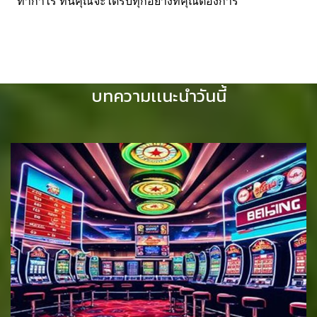
ทำกำไร ที่นี่คุณจะได้รับทุกอย่างที่คุณต้องการ
บทความเเนะนำวันนี้