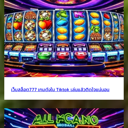
เว็บสล็อต777 เกมดังใน Tiktok เล่นแล้วติดใจแน่นอน