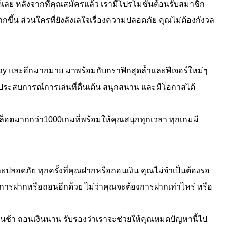
เลย หลังจากที่คุณสมัครแล้ว เรามีโปรโมชั่นต้อนรับสมาชิก
มากขึ้น ส่วนใครที่ยังลังเลใจเรื่องความปลอดภัย คุณไม่ต้องกังวล
 Play และอีกมากมาย มาพร้อมกับกราฟิกสุดล้ำและฟีเจอร์ใหม่ๆ
มผัสประสบการณ์การเล่นที่ตื่นเต้น สนุกสนาน และมีโอกาสได้
ีสล็อตมากกว่า1000เกมที่พร้อมให้คุณสนุกทุกเวลา ทุกเกมมี
ละปลอดภัย ทุกครั้งที่คุณฝากหรือถอนเงิน คุณไม่จำเป็นต้องรอ
นการฝากหรือถอนอีกด้วย ไม่ว่าคุณจะต้องการฝากเท่าไหร่ หรือ
ินช้า ถอนเงินนาน รับรองว่าเราจะช่วยให้คุณหมดปัญหานี้ไป