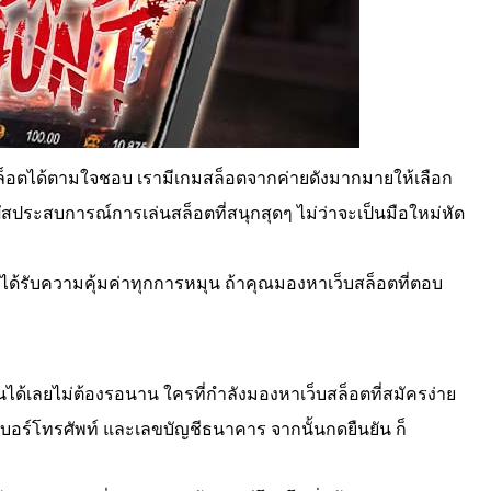
ล็อตได้ตามใจชอบ เรามีเกมสล็อตจากค่ายดังมากมายให้เลือก
ัมผัสประสบการณ์การเล่นสล็อตที่สนุกสุดๆ ไม่ว่าจะเป็นมือใหม่หัด
ณได้รับความคุ้มค่าทุกการหมุน ถ้าคุณมองหาเว็บสล็อตที่ตอบ
่นได้เลยไม่ต้องรอนาน ใครที่กำลังมองหาเว็บสล็อตที่สมัครง่าย
ุล เบอร์โทรศัพท์ และเลขบัญชีธนาคาร จากนั้นกดยืนยัน ก็