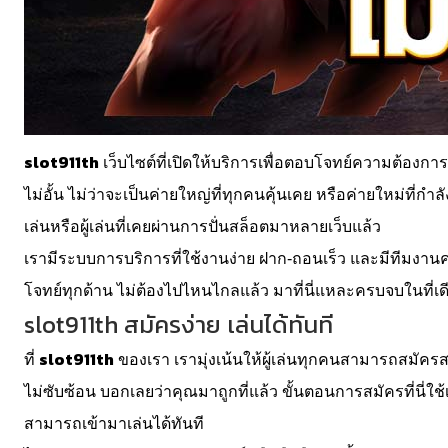
slot911th
เว็บไซต์ที่เปิดให้บริการเพื่อตอบโจทย์ความต้อ
ไม่อั้น ไม่ว่าจะเป็นค่ายใหญ่ที่ทุกคนคุ้นเคย หรือค่ายใหม่ที่ก
เล่นหรือผู้เล่นที่เคยผ่านการปั่นสล็อตมาหลายเว็บแล้ว
เรามีระบบการบริการที่ใช้งานง่าย ฝาก-ถอนเร็ว และมีทีมงานคอ
โจทย์ทุกด้าน ไม่ต้องไปไหนไกลแล้ว มาที่นี่แหละครบจบในที่เด
slot911th สมัครง่าย เล่นได้ทันที
slot911th
ที่
ของเรา เรามุ่งเน้นให้ผู้เล่นทุกคนสามารถสมัครสม
ไม่ซับซ้อน บอกเลยว่าคุณมาถูกที่แล้ว ขั้นตอนการสมัครที่นี่ใช
สามารถเข้ามาเล่นได้ทันที