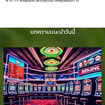
ทำกำไร ที่นี่คุณจะได้รับทุกอย่างที่คุณต้องการ
บทความเเนะนำวันนี้