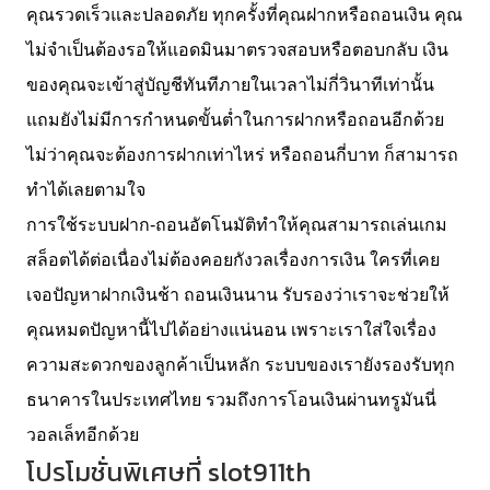
คุณรวดเร็วและปลอดภัย ทุกครั้งที่คุณฝากหรือถอนเงิน คุณ
ไม่จำเป็นต้องรอให้แอดมินมาตรวจสอบหรือตอบกลับ เงิน
ของคุณจะเข้าสู่บัญชีทันทีภายในเวลาไม่กี่วินาทีเท่านั้น
แถมยังไม่มีการกำหนดขั้นต่ำในการฝากหรือถอนอีกด้วย
ไม่ว่าคุณจะต้องการฝากเท่าไหร่ หรือถอนกี่บาท ก็สามารถ
ทำได้เลยตามใจ
การใช้ระบบฝาก-ถอนอัตโนมัติทำให้คุณสามารถเล่นเกม
สล็อตได้ต่อเนื่องไม่ต้องคอยกังวลเรื่องการเงิน ใครที่เคย
เจอปัญหาฝากเงินช้า ถอนเงินนาน รับรองว่าเราจะช่วยให้
คุณหมดปัญหานี้ไปได้อย่างแน่นอน เพราะเราใส่ใจเรื่อง
ความสะดวกของลูกค้าเป็นหลัก ระบบของเรายังรองรับทุก
ธนาคารในประเทศไทย รวมถึงการโอนเงินผ่านทรูมันนี่
วอลเล็ทอีกด้วย
โปรโมชั่นพิเศษที่ slot911th