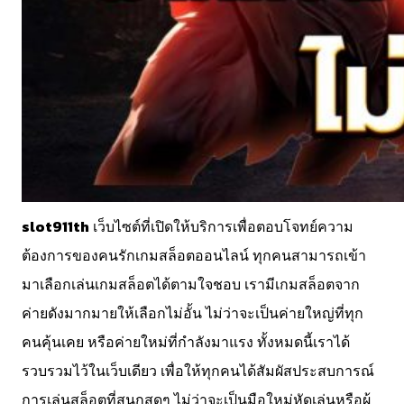
slot911th
เว็บไซต์ที่เปิดให้บริการเพื่อตอบโจทย์ความ
ต้องการของคนรักเกมสล็อตออนไลน์ ทุกคนสามารถเข้า
มาเลือกเล่นเกมสล็อตได้ตามใจชอบ เรามีเกมสล็อตจาก
ค่ายดังมากมายให้เลือกไม่อั้น ไม่ว่าจะเป็นค่ายใหญ่ที่ทุก
คนคุ้นเคย หรือค่ายใหม่ที่กำลังมาแรง ทั้งหมดนี้เราได้
รวบรวมไว้ในเว็บเดียว เพื่อให้ทุกคนได้สัมผัสประสบการณ์
การเล่นสล็อตที่สนุกสุดๆ ไม่ว่าจะเป็นมือใหม่หัดเล่นหรือผู้