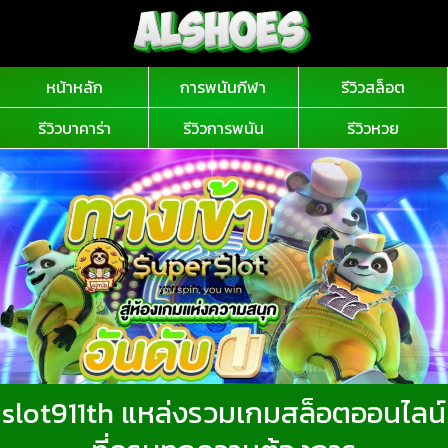
ข้าม
ไป
ยัง
เนื้อหา
หน้าหลัก
การพนันกีฬา
รีวิวสล็อต
รีวิวบาคาร่า
รีวิวการพนัน
รีวิวหวย
slot911th แหล่งรวมเกมสล็อตออนไลน์