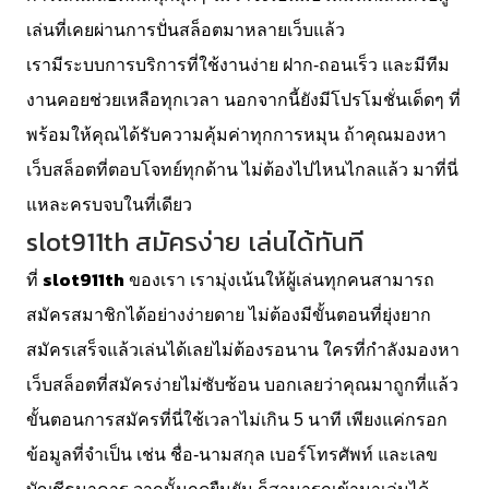
เล่นที่เคยผ่านการปั่นสล็อตมาหลายเว็บแล้ว
เรามีระบบการบริการที่ใช้งานง่าย ฝาก-ถอนเร็ว และมีทีม
งานคอยช่วยเหลือทุกเวลา นอกจากนี้ยังมีโปรโมชั่นเด็ดๆ ที่
พร้อมให้คุณได้รับความคุ้มค่าทุกการหมุน ถ้าคุณมองหา
เว็บสล็อตที่ตอบโจทย์ทุกด้าน ไม่ต้องไปไหนไกลแล้ว มาที่นี่
แหละครบจบในที่เดียว
slot911th สมัครง่าย เล่นได้ทันที
slot911th
ที่
ของเรา เรามุ่งเน้นให้ผู้เล่นทุกคนสามารถ
สมัครสมาชิกได้อย่างง่ายดาย ไม่ต้องมีขั้นตอนที่ยุ่งยาก
สมัครเสร็จแล้วเล่นได้เลยไม่ต้องรอนาน ใครที่กำลังมองหา
เว็บสล็อตที่สมัครง่ายไม่ซับซ้อน บอกเลยว่าคุณมาถูกที่แล้ว
ขั้นตอนการสมัครที่นี่ใช้เวลาไม่เกิน 5 นาที เพียงแค่กรอก
ข้อมูลที่จำเป็น เช่น ชื่อ-นามสกุล เบอร์โทรศัพท์ และเลข