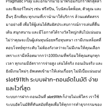
Pragmatic Play และอีกมากมาย มาพร้อมกับกราฟิกสุดล้ำ
และฟีเจอร์ใหม่ๆ เช่น ฟรีสปิน, โบนัสแจ็คพ็อต, ตัวคูณ และ
อื่นๆ อีกเพียบ ทุกเกมที่เรานำมาให้บริการ ล้วนแต่คัดสรร
มาอย่างดี เพื่อให้ผู้เล่นได้สัมผัสประสบการณ์การเล่นที่ตื่น
เต้น สนุกสนาน และมีโอกาสได้รางวัลใหญ่กลับไปแน่นอน
ไม่ว่าคุณจะเป็นผู้เล่นทุนน้อยหรือทุนหนา เรามีเกมสล็อตที่
ตอบโจทย์ทุกระดับ ไม่ต้องกังวลว่าจะไม่มีเกมให้คุณเลือก
เพราะเรามีสล็อตมากกว่า1000เกมที่พร้อมให้คุณสนุกทุก
เวลา ทุกเกมมีอัตราการจ่ายสูง เล่นได้จริง ถอนเงินจริง และ
ยังมีเกมใหม่ๆ อัพเดตเข้ามาให้เล่นเรื่อยๆ ไม่มีเบื่อแน่นอน!
slot911th ระบบฝาก-ถอนอัตโนมัติ ง่าย
และไวที่สุด
slot911th
ระบบการฝาก-ถอนเงินที่
ก็ง่ายไม่แพ้ใคร เราใช้
ระบบอัตโนมัติที่ทันสมัยที่สุดเพื่อให้ทุกการทำธุรกรรมของ