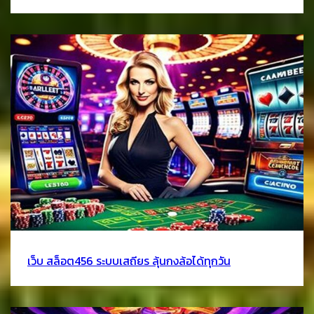
เว็บ สล็อต456 ระบบเสถียร ลุ้นกงล้อได้ทุกวัน