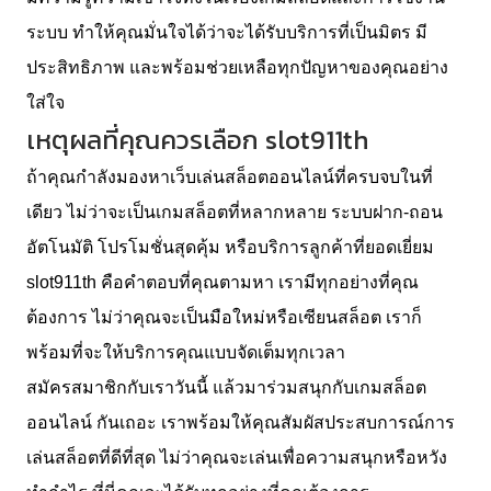
ระบบ ทำให้คุณมั่นใจได้ว่าจะได้รับบริการที่เป็นมิตร มี
ประสิทธิภาพ และพร้อมช่วยเหลือทุกปัญหาของคุณอย่าง
ใส่ใจ
เหตุผลที่คุณควรเลือก slot911th
ถ้าคุณกำลังมองหาเว็บเล่นสล็อตออนไลน์ที่ครบจบในที่
เดียว ไม่ว่าจะเป็นเกมสล็อตที่หลากหลาย ระบบฝาก-ถอน
อัตโนมัติ โปรโมชั่นสุดคุ้ม หรือบริการลูกค้าที่ยอดเยี่ยม
slot911th คือคำตอบที่คุณตามหา เรามีทุกอย่างที่คุณ
ต้องการ ไม่ว่าคุณจะเป็นมือใหม่หรือเซียนสล็อต เราก็
พร้อมที่จะให้บริการคุณแบบจัดเต็มทุกเวลา
สมัครสมาชิกกับเราวันนี้ แล้วมาร่วมสนุกกับเกมสล็อต
ออนไลน์ กันเถอะ เราพร้อมให้คุณสัมผัสประสบการณ์การ
เล่นสล็อตที่ดีที่สุด ไม่ว่าคุณจะเล่นเพื่อความสนุกหรือหวัง