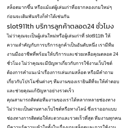
สล็อตมากขึ้น หรือแม้แต่ผู้เล่นเก่าที่อยากลองเกมใหม่ๆ
ก่อนจะเดิมพันจริงก็ทำได้เช่นกัน
slot911th บริการลูกค้าตลอด24 ชั่วโมง
ไม่ว่าคุณจะเป็นผู้เล่นใหม่หรือผู้เล่นเก่าที่ slot911th ให้
ความสำคัญกับการบริการลูกค้าเป็นอันดับหนึ่ง เรามีทีม
งานมืออาชีพที่พร้อมให้บริการและช่วยเหลือคุณตลอด 24
ชั่วโมง ไม่ว่าคุณจะมีปัญหาเกี่ยวกับการใช้งานเว็บไซต์
ต้องการคำแนะนำเรื่องการเล่นเกมสล็อต หรือมีคำถาม
เกี่ยวกับโปรโมชั่นต่างๆ ทีมงานของเรายินดีที่จะให้คำตอบ
และช่วยคุณแก้ปัญหาอย่างรวดเร็ว
คุณสามารถติดต่อทีมงานของเราได้หลากหลายช่องทาง
ไม่ว่าจะเป็นผ่านทางเว็บไซต์หรือทางไลน์ ซึ่งเราออกแบบ
ช่องทางการติดต่อให้สะดวกและรวดเร็วที่สุด ทีมงานทุกคน
มีความรู้ความเข้าใจทั้งในเรื่องเกมสล็อตและการใช้งาน