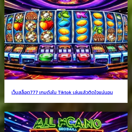
เว็บสล็อต777 เกมดังใน Tiktok เล่นแล้วติดใจแน่นอน