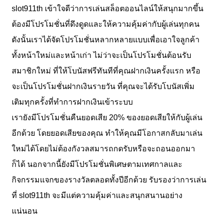
slot911th เข้าใจดีว่าการเล่นสล็อตออนไลน์ให้สนุกมากขึ้น
ต้องมีโปรโมชั่นที่ดึงดูดและให้ความคุ้มค่ากับผู้เล่นทุกคน
ดังนั้นเราได้จัดโปรโมชั่นหลากหลายแบบเพื่อเอาใจลูกค้า
ทั้งหน้าใหม่และหน้าเก่า ไม่ว่าจะเป็นโปรโมชั่นต้อนรับ
สมาชิกใหม่ ที่ให้โบนัสฟรีทันทีที่คุณฝากเงินครั้งแรก หรือ
จะเป็นโปรโมชั่นฝากเงินรายวัน ที่คุณจะได้รับโบนัสเพิ่ม
เติมทุกครั้งที่ทำการฝากเงินเข้าระบบ
เรายังมีโปรโมชั่นคืนยอดเสีย 20% ของยอดเสียให้กับผู้เล่น
อีกด้วย โดยยอดเสียของคุณ ทำให้คุณมีโอกาสกลับมาเล่น
ใหม่ได้โดยไม่ต้องกังวลสมารถกดรับหรือจะถอนออกมา
ก็ได้ นอกจากนี้ยังมีโปรโมชั่นพิเศษตามเทศกาลและ
กิจกรรมแจกของรางวัลตลอดทั้งปีอีกด้วย รับรองว่าการเล่น
ที่ slot911th จะมีแต่ความคุ้มค่าและสนุกสนานอย่าง
แน่นอน