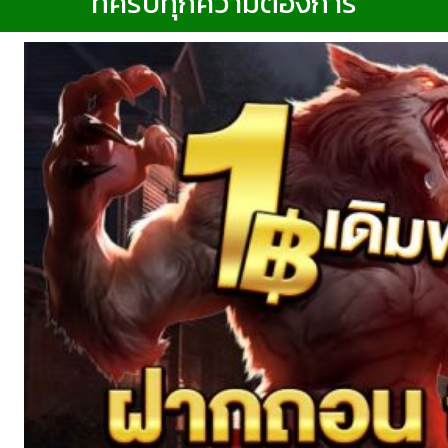
ที่ครบทุกความต้องการ