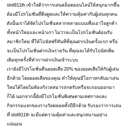
slot911th เข้าใจดีว่าการเล่นสล็อตออนไลน์ให้สนุกมากขึ้น
ต้องมีโปรโมชั่นที่ดึงดูดและให้ความคุ้มค่ากับผู้เล่นทุกคน
ดังนั้นเราได้จัดโปรโมชั่นหลากหลายแบบเพื่อเอาใจลูกค้า
ทั้งหน้าใหม่และหน้าเก่า ไม่ว่าจะเป็นโปรโมชั่นต้อนรับ
สมาชิกใหม่ ที่ให้โบนัสฟรีทันทีที่คุณฝากเงินครั้งแรก หรือ
จะเป็นโปรโมชั่นฝากเงินรายวัน ที่คุณจะได้รับโบนัสเพิ่ม
เติมทุกครั้งที่ทำการฝากเงินเข้าระบบ
เรายังมีโปรโมชั่นคืนยอดเสีย 20% ของยอดเสียให้กับผู้เล่น
อีกด้วย โดยยอดเสียของคุณ ทำให้คุณมีโอกาสกลับมาเล่น
ใหม่ได้โดยไม่ต้องกังวลสมารถกดรับหรือจะถอนออกมา
ก็ได้ นอกจากนี้ยังมีโปรโมชั่นพิเศษตามเทศกาลและ
กิจกรรมแจกของรางวัลตลอดทั้งปีอีกด้วย รับรองว่าการเล่น
ที่ slot911th จะมีแต่ความคุ้มค่าและสนุกสนานอย่าง
แน่นอน