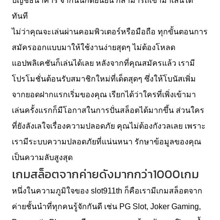
บัญชีธนาคาร จากนั้นกดยืนยัน ก็สามารถเข้ามาเล่นได้
ทันที
ไม่ว่าคุณจะเล่นผ่านคอมพิวเตอร์หรือมือถือ ทุกขั้นตอนการ
สมัครออกแบบมาให้ใช้งานง่ายสุดๆ ไม่ต้องโหลด
แอปพลิเคชันก็เล่นได้เลย หลังจากที่คุณสมัครแล้ว เรามี
โปรโมชั่นต้อนรับสมาชิกใหม่ที่เด็ดสุดๆ ซึ่งให้โบนัสเพิ่ม
จากยอดฝากแรกเริ่มของคุณ เรียกได้ว่าใครที่เพิ่งเข้ามา
เล่นครั้งแรกก็มีโอกาสในการปั่นสล็อตได้มากขึ้น ส่วนใคร
ที่ยังลังเลใจเรื่องความปลอดภัย คุณไม่ต้องกังวลเลย เพราะ
เรามีระบบความปลอดภัยที่แน่นหนา รักษาข้อมูลของคุณ
เป็นความลับสูงสุด
เกมสล็อตจากค่ายดังมากกว่า1000เกม
หนึ่งในความภูมิใจของ slot911th ก็คือเรามีเกมสล็อตจาก
ค่ายชั้นนำที่ทุกคนรู้จักกันดี เช่น PG Slot, Joker Gaming,