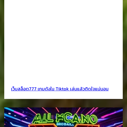
เว็บสล็อต777 เกมดังใน Tiktok เล่นแล้วติดใจแน่นอน