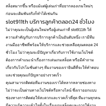
สล็อตมากขึ้น หรือแม้แต่ผู้เล่นเก่าที่อยากลองเกมใหม่ๆ
ก่อนจะเดิมพันจริงก็ทำได้เช่นกัน
slot911th บริการลูกค้าตลอด24 ชั่วโมง
ไม่ว่าคุณจะเป็นผู้เล่นใหม่หรือผู้เล่นเก่าที่ slot911th ให้
ความสำคัญกับการบริการลูกค้าเป็นอันดับหนึ่ง เรามีทีม
งานมืออาชีพที่พร้อมให้บริการและช่วยเหลือคุณตลอด 24
ชั่วโมง ไม่ว่าคุณจะมีปัญหาเกี่ยวกับการใช้งานเว็บไซต์
ต้องการคำแนะนำเรื่องการเล่นเกมสล็อต หรือมีคำถาม
เกี่ยวกับโปรโมชั่นต่างๆ ทีมงานของเรายินดีที่จะให้คำตอบ
และช่วยคุณแก้ปัญหาอย่างรวดเร็ว
คุณสามารถติดต่อทีมงานของเราได้หลากหลายช่องทาง
ไม่ว่าจะเป็นผ่านทางเว็บไซต์หรือทางไลน์ ซึ่งเราออกแบบ
ช่องทางการติดต่อให้สะดวกและรวดเร็วที่สุด ทีมงานทุกคน
มีความรู้ความเข้าใจทั้งในเรื่องเกมสล็อตและการใช้งาน