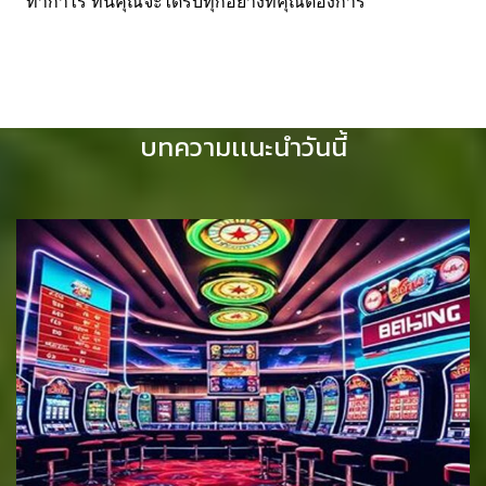
ทำกำไร ที่นี่คุณจะได้รับทุกอย่างที่คุณต้องการ
บทความเเนะนำวันนี้