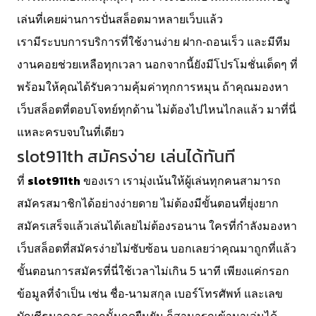
เล่นที่เคยผ่านการปั่นสล็อตมาหลายเว็บแล้ว
เรามีระบบการบริการที่ใช้งานง่าย ฝาก-ถอนเร็ว และมีทีม
งานคอยช่วยเหลือทุกเวลา นอกจากนี้ยังมีโปรโมชั่นเด็ดๆ ที่
พร้อมให้คุณได้รับความคุ้มค่าทุกการหมุน ถ้าคุณมองหา
เว็บสล็อตที่ตอบโจทย์ทุกด้าน ไม่ต้องไปไหนไกลแล้ว มาที่นี่
แหละครบจบในที่เดียว
slot911th สมัครง่าย เล่นได้ทันที
slot911th
ที่
ของเรา เรามุ่งเน้นให้ผู้เล่นทุกคนสามารถ
สมัครสมาชิกได้อย่างง่ายดาย ไม่ต้องมีขั้นตอนที่ยุ่งยาก
สมัครเสร็จแล้วเล่นได้เลยไม่ต้องรอนาน ใครที่กำลังมองหา
เว็บสล็อตที่สมัครง่ายไม่ซับซ้อน บอกเลยว่าคุณมาถูกที่แล้ว
ขั้นตอนการสมัครที่นี่ใช้เวลาไม่เกิน 5 นาที เพียงแค่กรอก
ข้อมูลที่จำเป็น เช่น ชื่อ-นามสกุล เบอร์โทรศัพท์ และเลข