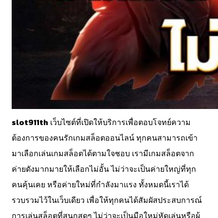
slot911th
เว็บไซต์ที่เปิดให้บริการเพื่อตอบโจทย์ความ
ต้องการของคนรักเกมสล็อตออนไลน์ ทุกคนสามารถเข้า
มาเลือกเล่นเกมสล็อตได้ตามใจชอบ เรามีเกมสล็อตจาก
ค่ายดังมากมายให้เลือกไม่อั้น ไม่ว่าจะเป็นค่ายใหญ่ที่ทุก
คนคุ้นเคย หรือค่ายใหม่ที่กำลังมาแรง ทั้งหมดนี้เราได้
รวบรวมไว้ในเว็บเดียว เพื่อให้ทุกคนได้สัมผัสประสบการณ์
การเล่นสล็อตที่สนุกสุดๆ ไม่ว่าจะเป็นมือใหม่หัดเล่นหรือผู้