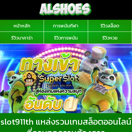
ข้าม
ไป
ยัง
เนื้อหา
หน้าหลัก
การพนันกีฬา
รีวิวสล็อต
รีวิวบาคาร่า
รีวิวการพนัน
รีวิวหวย
slot911th แหล่งรวมเกมสล็อตออนไลน์