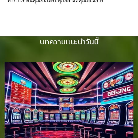
ทำกำไร ที่นี่คุณจะได้รับทุกอย่างที่คุณต้องการ
บทความเเนะนำวันนี้