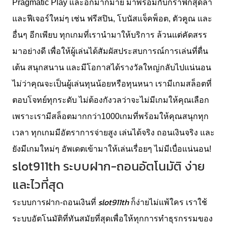
Pragmatic Play และอีกมากมาย มาพร้อมกับกราฟิกสุดล้ำ
และฟีเจอร์ใหม่ๆ เช่น ฟรีสปิน, โบนัสแจ็คพ็อต, ตัวคูณ และ
อื่นๆ อีกเพียบ ทุกเกมที่เรานำมาให้บริการ ล้วนแต่คัดสรร
มาอย่างดี เพื่อให้ผู้เล่นได้สัมผัสประสบการณ์การเล่นที่ตื่น
เต้น สนุกสนาน และมีโอกาสได้รางวัลใหญ่กลับไปแน่นอน
ไม่ว่าคุณจะเป็นผู้เล่นทุนน้อยหรือทุนหนา เรามีเกมสล็อตที่
ตอบโจทย์ทุกระดับ ไม่ต้องกังวลว่าจะไม่มีเกมให้คุณเลือก
เพราะเรามีสล็อตมากกว่า1000เกมที่พร้อมให้คุณสนุกทุก
เวลา ทุกเกมมีอัตราการจ่ายสูง เล่นได้จริง ถอนเงินจริง และ
ยังมีเกมใหม่ๆ อัพเดตเข้ามาให้เล่นเรื่อยๆ ไม่มีเบื่อแน่นอน!
slot911th ระบบฝาก-ถอนอัตโนมัติ ง่าย
และไวที่สุด
slot911th
ระบบการฝาก-ถอนเงินที่
ก็ง่ายไม่แพ้ใคร เราใช้
ระบบอัตโนมัติที่ทันสมัยที่สุดเพื่อให้ทุกการทำธุรกรรมของ