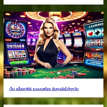
เว็บ สล็อต456 ระบบเสถียร ลุ้นกงล้อได้ทุกวัน