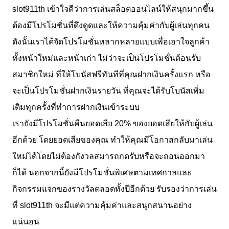
slot911th เข้าใจดีว่าการเล่นสล็อตออนไลน์ให้สนุกมากขึ้น
ต้องมีโปรโมชั่นที่ดึงดูดและให้ความคุ้มค่ากับผู้เล่นทุกคน
ดังนั้นเราได้จัดโปรโมชั่นหลากหลายแบบเพื่อเอาใจลูกค้า
ทั้งหน้าใหม่และหน้าเก่า ไม่ว่าจะเป็นโปรโมชั่นต้อนรับ
สมาชิกใหม่ ที่ให้โบนัสฟรีทันทีที่คุณฝากเงินครั้งแรก หรือ
จะเป็นโปรโมชั่นฝากเงินรายวัน ที่คุณจะได้รับโบนัสเพิ่ม
เติมทุกครั้งที่ทำการฝากเงินเข้าระบบ
เรายังมีโปรโมชั่นคืนยอดเสีย 20% ของยอดเสียให้กับผู้เล่น
อีกด้วย โดยยอดเสียของคุณ ทำให้คุณมีโอกาสกลับมาเล่น
ใหม่ได้โดยไม่ต้องกังวลสมารถกดรับหรือจะถอนออกมา
ก็ได้ นอกจากนี้ยังมีโปรโมชั่นพิเศษตามเทศกาลและ
กิจกรรมแจกของรางวัลตลอดทั้งปีอีกด้วย รับรองว่าการเล่น
ที่ slot911th จะมีแต่ความคุ้มค่าและสนุกสนานอย่าง
แน่นอน