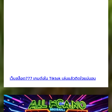
เว็บสล็อต777 เกมดังใน Tiktok เล่นแล้วติดใจแน่นอน