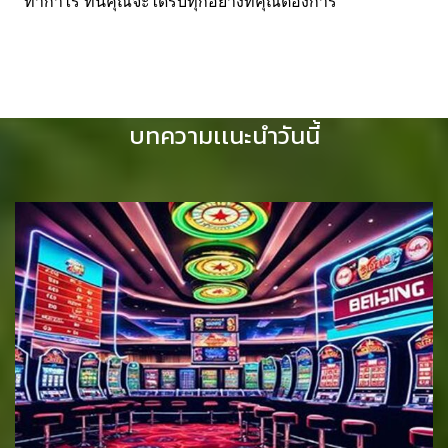
ทำกำไร ที่นี่คุณจะได้รับทุกอย่างที่คุณต้องการ
บทความเเนะนำวันนี้