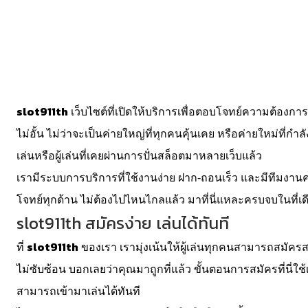
slot911th
เว็บไซต์ที่เปิดให้บริการเพื่อตอบโจทย์ความต้อ
ไม่อั้น ไม่ว่าจะเป็นค่ายใหญ่ที่ทุกคนคุ้นเคย หรือค่ายใหม่ที่ก
เล่นหรือผู้เล่นที่เคยผ่านการปั่นสล็อตมาหลายเว็บแล้ว
เรามีระบบการบริการที่ใช้งานง่าย ฝาก-ถอนเร็ว และมีทีมงานคอ
โจทย์ทุกด้าน ไม่ต้องไปไหนไกลแล้ว มาที่นี่แหละครบจบในที่เด
slot911th สมัครง่าย เล่นได้ทันที
slot911th
ที่
ของเรา เรามุ่งเน้นให้ผู้เล่นทุกคนสามารถสมัครสม
ไม่ซับซ้อน บอกเลยว่าคุณมาถูกที่แล้ว ขั้นตอนการสมัครที่นี่ใช
สามารถเข้ามาเล่นได้ทันที