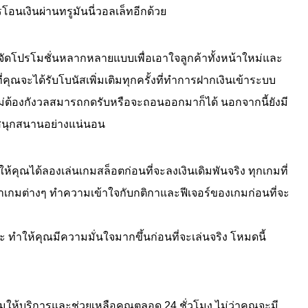
นเงินผ่านทรูมันนี่วอลเล็ทอีกด้วย
าได้จัดโปรโมชั่นหลากหลายแบบเพื่อเอาใจลูกค้าทั้งหน้าใหม่และ
ี่คุณจะได้รับโบนัสเพิ่มเติมทุกครั้งที่ทำการฝากเงินเข้าระบบ
ไม่ต้องกังวลสมารถกดรับหรือจะถอนออกมาก็ได้ นอกจากนี้ยังมี
ะสนุกสนานอย่างแน่นอน
ห้คุณได้ลองเล่นเกมสล็อตก่อนที่จะลงเงินเดิมพันจริง ทุกเกมที่
เกมต่างๆ ทำความเข้าใจกับกติกาและฟีเจอร์ของเกมก่อนที่จะ
ำให้คุณมีความมั่นใจมากขึ้นก่อนที่จะเล่นจริง โหมดนี้
พร้อมให้บริการและช่วยเหลือคุณตลอด 24 ชั่วโมง ไม่ว่าคุณจะมี