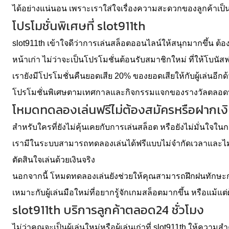
ได้อย่างแน่นอน เพราะเราใส่ใจเรื่องความสะดวกของลูกค้าเป
โปรโมชั่นพิเศษที่ slot911th
slot911th เข้าใจดีว่าการเล่นสล็อตออนไลน์ให้สนุกมากขึ้น ต้อง
หน้าเก่า ไม่ว่าจะเป็นโปรโมชั่นต้อนรับสมาชิกใหม่ ที่ให้โบนัสฟ
เรายังมีโปรโมชั่นคืนยอดเสีย 20% ของยอดเสียให้กับผู้เล่นอ
โปรโมชั่นพิเศษตามเทศกาลและกิจกรรมแจกของรางวัลตลอดทั้งปี
โหมดทดลองเล่นฟรีไม่ต้องสมัครหรือฝากเง
สำหรับใครที่ยังไม่คุ้นเคยกับการเล่นสล็อต หรือยังไม่มั่นใจใน
เรามีในระบบสามารถทดลองเล่นได้ฟรีแบบไม่จำกัดเวลาและไม่
ตัดสินใจเล่นด้วยเงินจริง
นอกจากนี้ โหมดทดลองเล่นยังช่วยให้คุณสามารถฝึกฝนทักษะการ
เหมาะกับผู้เล่นมือใหม่ที่อยากรู้จักเกมสล็อตมากขึ้น หรือแม้แต่
slot911th บริการลูกค้าตลอด24 ชั่วโมง
ไม่ว่าคุณจะเป็นผู้เล่นใหม่หรือผู้เล่นเก่าที่ slot911th ให้คว