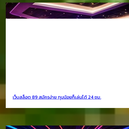
เว็บสล็อต 89 สมัครง่าย ทุนน้อยก็เล่นได้ 24 ชม.