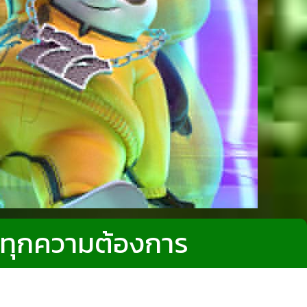
บทุกความต้องการ