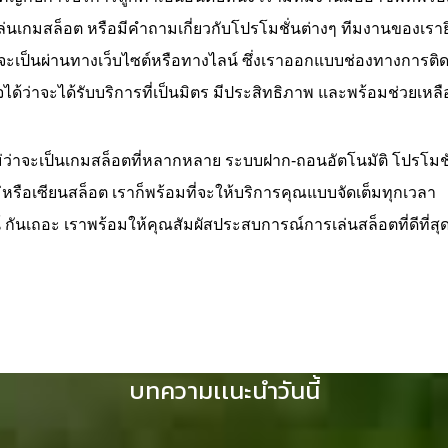
ล่นเกมสล็อต หรือมีคำถามเกี่ยวกับโปรโมชั่นต่างๆ ทีมงานของเรา
เป็นผ่านทางเว็บไซต์หรือทางไลน์ ซึ่งเราออกแบบช่องทางการติดต
ได้ว่าจะได้รับบริการที่เป็นมิตร มีประสิทธิภาพ และพร้อมช่วยเห
ว่าจะเป็นเกมสล็อตที่หลากหลาย ระบบฝาก-ถอนอัตโนมัติ โปรโมชั่นสุ
่หรือเซียนสล็อต เราก็พร้อมที่จะให้บริการคุณแบบจัดเต็มทุกเวลา
ันเถอะ เราพร้อมให้คุณสัมผัสประสบการณ์การเล่นสล็อตที่ดีที่สุด 
บทความเเนะนำวันนี้