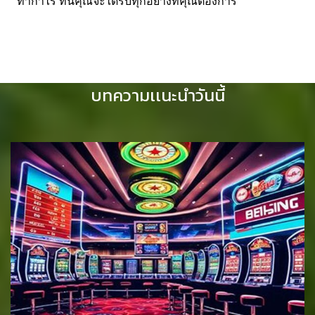
ทำกำไร ที่นี่คุณจะได้รับทุกอย่างที่คุณต้องการ
บทความเเนะนำวันนี้