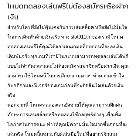
โหมดทดลองเล่นฟรีไม่ต้องสมัครหรือฝาก
เงิน
สำหรับใครที่ยังไม่คุ้นเคยกับการเล่นสล็อต หรือยังไม่มั่นใจ
ในการเดิมพันด้วยเงินจริง ทาง slot911th ของเรามีโหมด
ทดลองเล่นฟรีให้คุณได้ลองเล่นเกมสล็อตก่อนที่จะลงเงิน
เดิมพันจริง ทุกเกมที่เรามีในระบบสามารถทดลองเล่นได้ฟรี
แบบไม่จำกัดเวลาและไม่ต้องสมัครสมาชิกหรือฝากเงิน คุณ
สามารถใช้โหมดนี้ในการศึกษาเกมต่างๆ ทำความเข้าใจ
กับกติกาและฟีเจอร์ของเกมก่อนที่จะตัดสินใจเล่นด้วยเงิน
จริง
นอกจากนี้ โหมดทดลองเล่นยังช่วยให้คุณสามารถฝึกฝน
ทักษะการเล่นสล็อตหรือทดลองใช้กลยุทธ์ต่างๆ เพื่อเพิ่ม
โอกาสในการชนะ ทำให้คุณมีความมั่นใจมากขึ้นก่อนที่จะ
เล่นจริง โหมดนี้เหมาะกับผู้เล่นมือใหม่ที่อยากรู้จักเกม