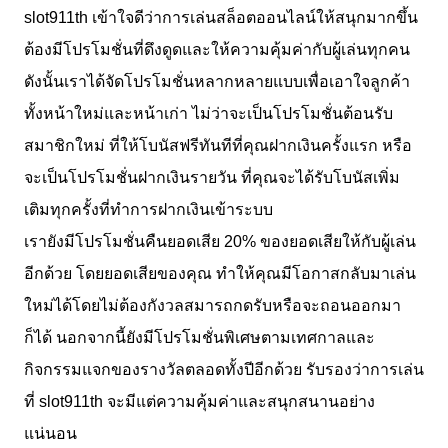
slot911th เข้าใจดีว่าการเล่นสล็อตออนไลน์ให้สนุกมากขึ้น
ต้องมีโปรโมชั่นที่ดึงดูดและให้ความคุ้มค่ากับผู้เล่นทุกคน
ดังนั้นเราได้จัดโปรโมชั่นหลากหลายแบบเพื่อเอาใจลูกค้า
ทั้งหน้าใหม่และหน้าเก่า ไม่ว่าจะเป็นโปรโมชั่นต้อนรับ
สมาชิกใหม่ ที่ให้โบนัสฟรีทันทีที่คุณฝากเงินครั้งแรก หรือ
จะเป็นโปรโมชั่นฝากเงินรายวัน ที่คุณจะได้รับโบนัสเพิ่ม
เติมทุกครั้งที่ทำการฝากเงินเข้าระบบ
เรายังมีโปรโมชั่นคืนยอดเสีย 20% ของยอดเสียให้กับผู้เล่น
อีกด้วย โดยยอดเสียของคุณ ทำให้คุณมีโอกาสกลับมาเล่น
ใหม่ได้โดยไม่ต้องกังวลสมารถกดรับหรือจะถอนออกมา
ก็ได้ นอกจากนี้ยังมีโปรโมชั่นพิเศษตามเทศกาลและ
กิจกรรมแจกของรางวัลตลอดทั้งปีอีกด้วย รับรองว่าการเล่น
ที่ slot911th จะมีแต่ความคุ้มค่าและสนุกสนานอย่าง
แน่นอน