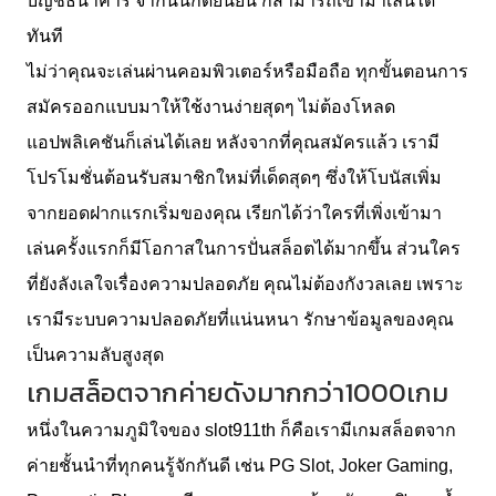
บัญชีธนาคาร จากนั้นกดยืนยัน ก็สามารถเข้ามาเล่นได้
ทันที
ไม่ว่าคุณจะเล่นผ่านคอมพิวเตอร์หรือมือถือ ทุกขั้นตอนการ
สมัครออกแบบมาให้ใช้งานง่ายสุดๆ ไม่ต้องโหลด
แอปพลิเคชันก็เล่นได้เลย หลังจากที่คุณสมัครแล้ว เรามี
โปรโมชั่นต้อนรับสมาชิกใหม่ที่เด็ดสุดๆ ซึ่งให้โบนัสเพิ่ม
จากยอดฝากแรกเริ่มของคุณ เรียกได้ว่าใครที่เพิ่งเข้ามา
เล่นครั้งแรกก็มีโอกาสในการปั่นสล็อตได้มากขึ้น ส่วนใคร
ที่ยังลังเลใจเรื่องความปลอดภัย คุณไม่ต้องกังวลเลย เพราะ
เรามีระบบความปลอดภัยที่แน่นหนา รักษาข้อมูลของคุณ
เป็นความลับสูงสุด
เกมสล็อตจากค่ายดังมากกว่า1000เกม
หนึ่งในความภูมิใจของ slot911th ก็คือเรามีเกมสล็อตจาก
ค่ายชั้นนำที่ทุกคนรู้จักกันดี เช่น PG Slot, Joker Gaming,